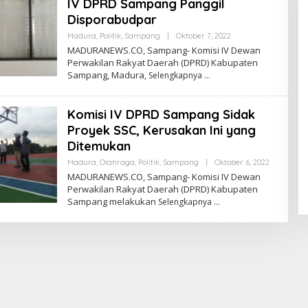
IV DPRD Sampang Panggil
Disporabudpar
Oleh
Madura
,
Politik
,
Sampang
|
Oktober 7, 2022
Admin
MADURANEWS.CO, Sampang- Komisi IV Dewan
Perwakilan Rakyat Daerah (DPRD) Kabupaten
Sampang, Madura,
Selengkapnya
Komisi IV DPRD Sampang Sidak
Proyek SSC, Kerusakan Ini yang
Ditemukan
Oleh
Madura
,
Olahraga
,
Politik
,
Sampang
|
Oktober 6, 2022
Admin
MADURANEWS.CO, Sampang- Komisi IV Dewan
Perwakilan Rakyat Daerah (DPRD) Kabupaten
Sampang melakukan
Selengkapnya