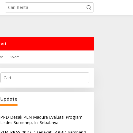
eri
rta
Kolom
Cari
untuk:
Update
PPD Desak PLN Madura Evaluasi Program
Lisdes Sumenep, Ini Sebabnya
KUA-PPAS 2027 Disepakati, APBD Sampang