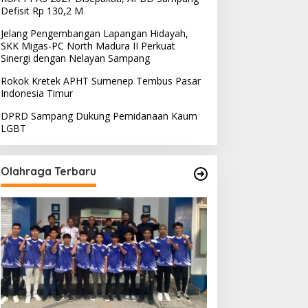
Defisit Rp 130,2 M
Madura
,
Politik
,
Sampang
Jelang Pengembangan Lapangan Hidayah,
Bahas Temuan Sidak SSC, Komis
SKK Migas-PC North Madura II Perkuat
Sinergi dengan Nelayan Sampang
Sampang Panggil Disporabudp
Rokok Kretek APHT Sumenep Tembus Pasar
Indonesia Timur
tober 7, 2022
DPRD Sampang Dukung Pemidanaan Kaum
LGBT
Olahraga Terbaru
PD Desak PLN Madura
KUA-PPAS 2027 Disepakati,
valuasi Program Lisdes
APBD Sampang Defisit Rp
umenep, Ini Sebabnya
130,2 M