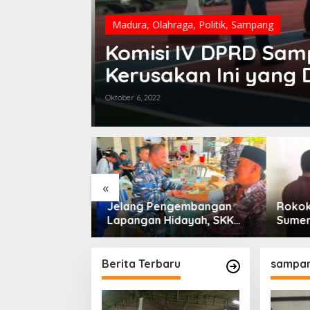
Madura
,
Olahraga
,
Politik
,
Sampang
D
Komisi IV DPRD Samp
Kerusakan Ini yang 
Oktober 6, 2022
«
27 Disepakati,
Jelang Pengembangan
Rokok 
g Defisit Rp
Lapangan Hidayah, SKK
Sumene
Migas-PC North Madura II
Indone
Perkuat Sinergi dengan
Nelayan Sampang
Berita Terbaru
sampan