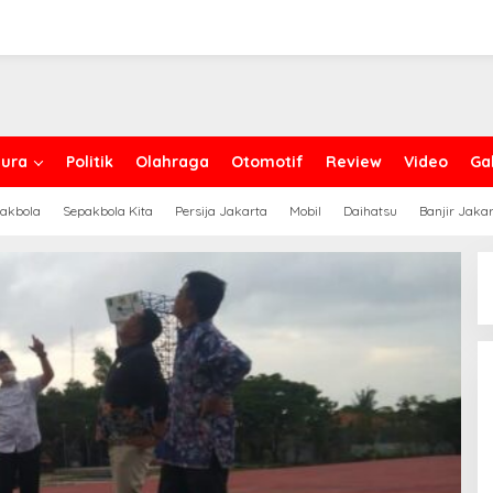
ura
Politik
Olahraga
Otomotif
Review
Video
Gal
akbola
Sepakbola Kita
Persija Jakarta
Mobil
Daihatsu
Banjir Jaka