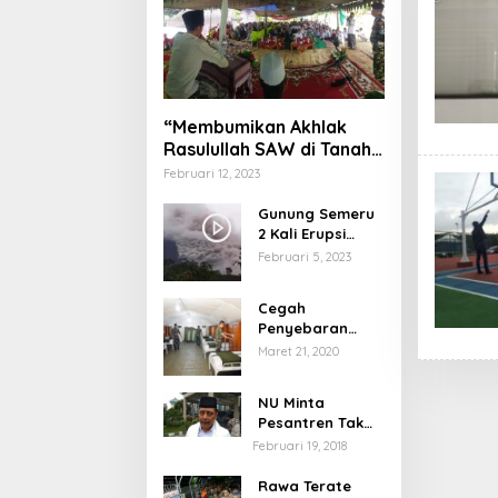
“Membumikan Akhlak
Rasulullah SAW di Tanah
Nusantara”
Februari 12, 2023
Gunung Semeru
2 Kali Erupsi
dengan Tinggi
Februari 5, 2023
Letusan 1.500
Meter
Cegah
Penyebaran
Virus Corona,
Maret 21, 2020
Dinkes Sumenep
Buka Posko
NU Minta
Pelayanan
Pesantren Tak
Terprovokasi
Februari 19, 2018
Teror Orang Gila
Rawa Terate