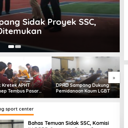
ang Sidak Proyek SSC,
Ditemukan
Ok
»
Kretek APHT
DPRD Sampang Dukung
P
p Tembus Pasar
Pemidanaan Kaum LGBT
E
sia Timur
S
g sport center
Bahas Temuan Sidak SSC, Komisi