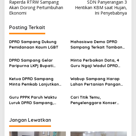
Raperda RTRW Sampang
SDN Panyerangan 3
pos
Akan Dorong Pertumbuhan
Hentikan KBM saat Hujan,
Ekonomi
Ini Penyebabnya
Posting Terkait
DPRD Sampang Dukung
Mahasiswa Demo DPRD
Pemidanaan Kaum LGBT
Sampang Terkait Tambang
Galian C Ilegal
DPRD Sampang Gelar
Minta Perbaikan Data, 4
Paripurna LKPj Bupati
Guru Ngaji Wadul DPRD
Tahun 2025
Sampang
Ketua DPRD Sampang
Wabup Sampang Harap
Minta Pemkab Lanjutkan
Lahan Pertanian Pangan
Perbaikan Jalan Swadaya
Tetap Terjaga
Masyarakat
Guru PPPK Paruh Waktu
Cari Titik Temu,
Luruk DPRD Sampang,
Penyelenggara Konser
Minta Diperjuangkan
Valen di Sampang Terima
Kesejahteraannya
Masukan Kyai-Habaib
Jangan Lewatkan