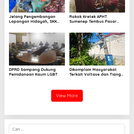
Jelang Pengembangan
Rokok Kretek APHT
Lapangan Hidayah, SKK
Sumenep Tembus Pasar
Migas-PC North Madura II
Indonesia Timur
Perkuat Sinergi dengan
Nelayan Sampang
DPRD Sampang Dukung
Dikomplain Masyarakat
Pemidanaan Kaum LGBT
Terkait Voltase dan Tiang
Miring, Ini Jawaban
Manager PLN ULP Sampang
View More
Cari
untuk: