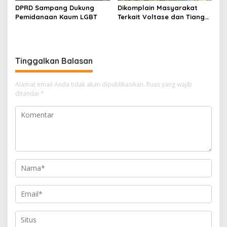
DPRD Sampang Dukung
Dikomplain Masyarakat
Pemidanaan Kaum LGBT
Terkait Voltase dan Tiang
Miring, Ini Jawaban
Manager PLN ULP Sampang
Tinggalkan Balasan
Alamat email Anda tidak akan dipublikasikan.
Ruas yang wajib
ditandai
*