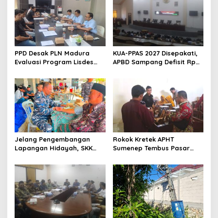
PPD Desak PLN Madura
KUA-PPAS 2027 Disepakati,
Evaluasi Program Lisdes
APBD Sampang Defisit Rp
Sumenep, Ini Sebabnya
130,2 M
Jelang Pengembangan
Rokok Kretek APHT
Lapangan Hidayah, SKK
Sumenep Tembus Pasar
Migas-PC North Madura II
Indonesia Timur
Perkuat Sinergi dengan
Nelayan Sampang