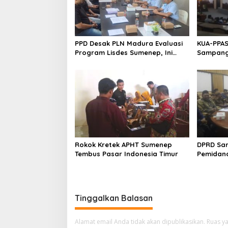
PPD Desak PLN Madura Evaluasi
KUA-PPAS
Program Lisdes Sumenep, Ini
Sampang 
Sebabnya
Rokok Kretek APHT Sumenep
DPRD Sa
Tembus Pasar Indonesia Timur
Pemidan
Tinggalkan Balasan
Alamat email Anda tidak akan dipublikasikan.
Ruas ya