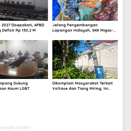
 2027 Disepakati, APBD
Jelang Pengembangan
Defisit Rp 130,2 M
Lapangan Hidayah, SKK Migas-
PC North Madura II Perkuat
Sinergi dengan Nelayan
Sampang
mpang Dukung
Dikomplain Masyarakat Terkait
aan Kaum LGBT
Voltase dan Tiang Miring, Ini
Jawaban Manager PLN ULP
Sampang
ng wajib ditandai
*