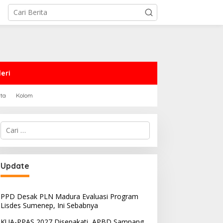
eri
rta
Kolom
Cari
untuk:
Update
PPD Desak PLN Madura Evaluasi Program
Lisdes Sumenep, Ini Sebabnya
KUA-PPAS 2027 Disepakati, APBD Sampang