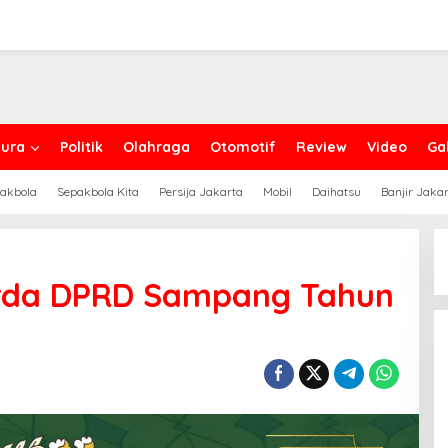
ura
Politik
Olahraga
Otomotif
Review
Video
Gal
akbola
Sepakbola Kita
Persija Jakarta
Mobil
Daihatsu
Banjir Jaka
erda DPRD Sampang Tahun