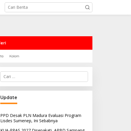
eri
rta
Kolom
Cari
untuk:
Update
PPD Desak PLN Madura Evaluasi Program
Lisdes Sumenep, Ini Sebabnya
KUA-PPAS 2027 Disepakati, APBD Sampang