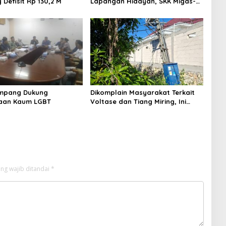
Defisit Rp 130,2 M
Lapangan Hidayah, SKK Migas-
PC North Madura II Perkuat
Sinergi dengan Nelayan
Sampang
mpang Dukung
Dikomplain Masyarakat Terkait
aan Kaum LGBT
Voltase dan Tiang Miring, Ini
Jawaban Manager PLN ULP
Sampang
ng wajib ditandai
*