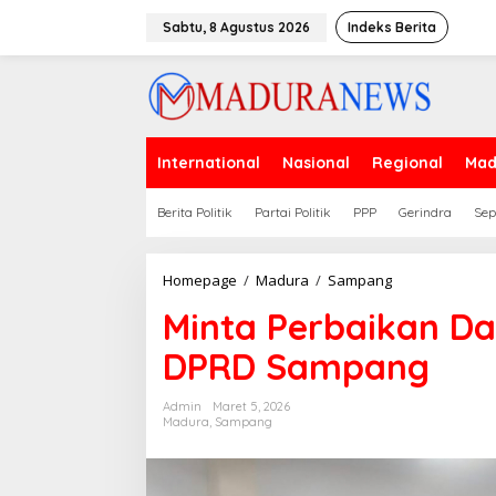
Lewati
ke
Sabtu, 8 Agustus 2026
Indeks Berita
konten
International
Nasional
Regional
Mad
Berita Politik
Partai Politik
PPP
Gerindra
Sep
Minta
Homepage
/
Madura
/
Sampang
Perbaikan
Minta Perbaikan Da
Data,
4
DPRD Sampang
Guru
Ngaji
Wadul
Admin
Maret 5, 2026
DPRD
Madura
,
Sampang
Sampang