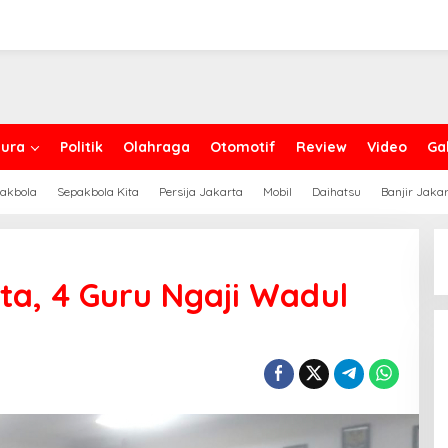
ura
Politik
Olahraga
Otomotif
Review
Video
Gal
akbola
Sepakbola Kita
Persija Jakarta
Mobil
Daihatsu
Banjir Jaka
ta, 4 Guru Ngaji Wadul