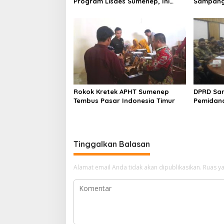
Program Lisdes Sumenep, Ini
Sampang 
Sebabnya
Rokok Kretek APHT Sumenep
DPRD Sa
Tembus Pasar Indonesia Timur
Pemidan
Tinggalkan Balasan
Alamat email Anda tidak akan dipublikasikan.
Ruas ya