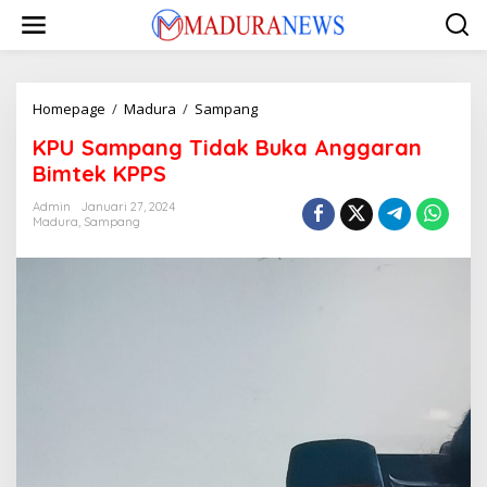
Lewati
ke
konten
KPU
Homepage
/
Madura
/
Sampang
Sampang
KPU Sampang Tidak Buka Anggaran
Tidak
Buka
Bimtek KPPS
Anggaran
Bimtek
Admin
Januari 27, 2024
Madura
,
Sampang
KPPS