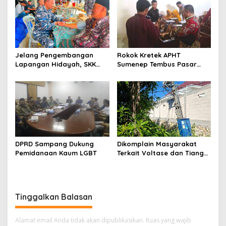
Jelang Pengembangan
Rokok Kretek APHT
Lapangan Hidayah, SKK
Sumenep Tembus Pasar
Migas-PC North Madura II
Indonesia Timur
Perkuat Sinergi dengan
Nelayan Sampang
DPRD Sampang Dukung
Dikomplain Masyarakat
Pemidanaan Kaum LGBT
Terkait Voltase dan Tiang
Miring, Ini Jawaban
Manager PLN ULP Sampang
Tinggalkan Balasan
Alamat email Anda tidak akan dipublikasikan.
Ruas yang wajib