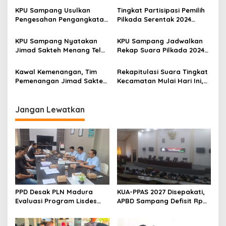
Kembalikan Anggaran Rp
KPU Sampang Usulkan
Tingkat Partisipasi Pemilih
12,6 M
Pengesahan Pengangkatan
Pilkada Serentak 2024
Paslon Bupati-Wabup
Mendekati Target KPU
Terpilih Hasil Pilkada 2024
Sampang
KPU Sampang Nyatakan
KPU Sampang Jadwalkan
Jimad Sakteh Menang Telak
Rekap Suara Pilkada 2024
atas Mandat dalam
Tingkat Kabupaten Selama
Pilkada Serentak 2024,
2 Hari
Kawal Kemenangan, Tim
Rekapitulasi Suara Tingkat
Segini Selisih Suaranya
Pemenangan Jimad Sakteh
Kecamatan Mulai Hari Ini,
Datangi Bawaslu-KPU
Tingkat Kabupaten Mulai
Sampang
Besok hingga 6 Desember
2024
Jangan Lewatkan
PPD Desak PLN Madura
KUA-PPAS 2027 Disepakati,
Evaluasi Program Lisdes
APBD Sampang Defisit Rp
Sumenep, Ini Sebabnya
130,2 M