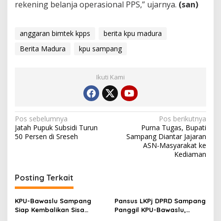
rekening belanja operasional PPS,” ujarnya.
(san)
anggaran bimtek kpps
berita kpu madura
Berita Madura
kpu sampang
Ikuti Kami
Navigasi
Pos sebelumnya
Pos berikutnya
Jatah Pupuk Subsidi Turun
Purna Tugas, Bupati
pos
50 Persen di Sreseh
Sampang Diantar Jajaran
ASN-Masyarakat ke
Kediaman
Posting Terkait
KPU-Bawaslu Sampang
Pansus LKPj DPRD Sampang
Siap Kembalikan Sisa
Panggil KPU-Bawaslu,
Anggaran Pilkada 2024
Keduanya Diminta