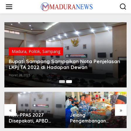
Lewati
ke
konten
Madura
,
Politik
,
Sampang
Bupati Sampang Sampaikan Nota Penjelasan
LKPj TA 2022 di Hadapan Dewan
Maret 28, 2023
«
»
KUA-PPAS 2027
Jelang
Disepakati, APBD
Pengembangan
Sampang Defisit Rp
Lapangan Hidayah,