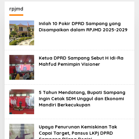
130,2 M
SKK Migas-PC North
Madura II Perkuat
rpjmd
Sinergi dengan
Nelayan Sampang
Inilah 10 Pokir DPRD Sampang yang
Disampaikan dalam RPJMD 2025-2029
Ketua DPRD Sampang Sebut H Idi-Ra
Mahfud Pemimpin Visioner
5 Tahun Mendatang, Bupati Sampang
Ingin Cetak SDM Unggul dan Ekonomi
Mandiri Berkecukupan
Upaya Penurunan Kemiskinan Tak
Capai Target, Pansus LKPj DPRD