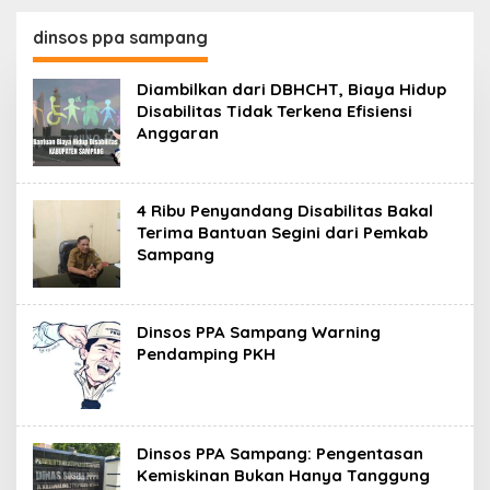
130,2 M
SKK Migas-PC North
Madura II Perkuat
dinsos ppa sampang
Sinergi dengan
Nelayan Sampang
Diambilkan dari DBHCHT, Biaya Hidup
Disabilitas Tidak Terkena Efisiensi
Anggaran
4 Ribu Penyandang Disabilitas Bakal
Terima Bantuan Segini dari Pemkab
Sampang
Dinsos PPA Sampang Warning
Pendamping PKH
Dinsos PPA Sampang: Pengentasan
Kemiskinan Bukan Hanya Tanggung