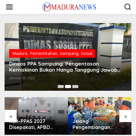
Lewati
ke
konten
Madura
,
Pemerintahan
,
Sampang
,
Sosial
Dinsos PPA Sampang: Pengentasan
Kemiskinan Bukan Hanya Tanggung Jawab
Kami
Januari 30, 2023
«
»
KUA-PPAS 2027
Jelang
Disepakati, APBD
Pengembangan
Sampang Defisit Rp
Lapangan Hidayah,