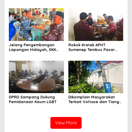
Sumenep, Ini Sebabnya
130,2 M
Jelang Pengembangan
Rokok Kretek APHT
Lapangan Hidayah, SKK
Sumenep Tembus Pasar
Migas-PC North Madura II
Indonesia Timur
Perkuat Sinergi dengan
Nelayan Sampang
DPRD Sampang Dukung
Dikomplain Masyarakat
Pemidanaan Kaum LGBT
Terkait Voltase dan Tiang
Miring, Ini Jawaban
Manager PLN ULP Sampang
View More