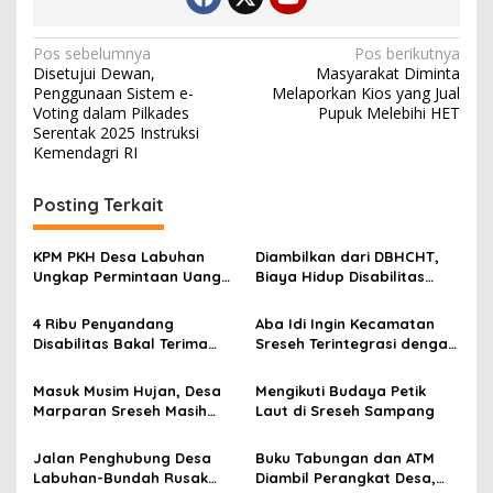
Navigasi
Pos sebelumnya
Pos berikutnya
Disetujui Dewan,
Masyarakat Diminta
pos
Penggunaan Sistem e-
Melaporkan Kios yang Jual
Voting dalam Pilkades
Pupuk Melebihi HET
Serentak 2025 Instruksi
Kemendagri RI
Posting Terkait
KPM PKH Desa Labuhan
Diambilkan dari DBHCHT,
Ungkap Permintaan Uang
Biaya Hidup Disabilitas
Setiap Pencairan, Ketua
Tidak Terkena Efisiensi
Kelompok: Itu Uang Terima
Anggaran
4 Ribu Penyandang
Aba Idi Ingin Kecamatan
Kasih
Disabilitas Bakal Terima
Sreseh Terintegrasi dengan
Bantuan Segini dari
Pusat Kota Sampang
Pemkab Sampang
Masuk Musim Hujan, Desa
Mengikuti Budaya Petik
Marparan Sreseh Masih
Laut di Sreseh Sampang
Krisis Air Bersih
Jalan Penghubung Desa
Buku Tabungan dan ATM
Labuhan-Bundah Rusak
Diambil Perangkat Desa,