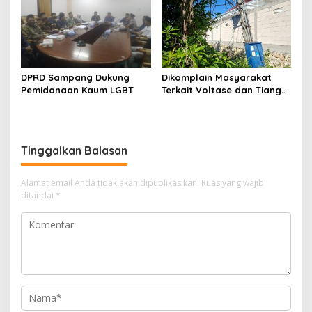
Nelayan Sampang
DPRD Sampang Dukung
Dikomplain Masyarakat
Pemidanaan Kaum LGBT
Terkait Voltase dan Tiang
Miring, Ini Jawaban
Manager PLN ULP Sampang
Tinggalkan Balasan
Alamat email Anda tidak akan dipublikasikan.
Ruas yang wajib
ditandai
*