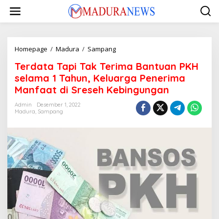
Lewati
ke
konten
Terdata
Homepage
/
Madura
/
Sampang
Tapi
Terdata Tapi Tak Terima Bantuan PKH
Tak
Terima
selama 1 Tahun, Keluarga Penerima
Bantuan
Manfaat di Sreseh Kebingungan
PKH
selama
Admin
Desember 1, 2022
1
Madura
,
Sampang
Tahun,
Keluarga
Penerima
Manfaat
di
Sreseh
Kebingungan