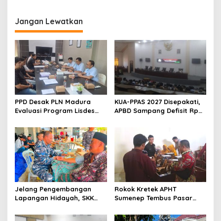
Parah
KPM PKH di Desa Labuhan
Sreseh Tak Bisa Ambil
Bantuan
Jangan Lewatkan
PPD Desak PLN Madura
KUA-PPAS 2027 Disepakati,
Evaluasi Program Lisdes
APBD Sampang Defisit Rp
Sumenep, Ini Sebabnya
130,2 M
Jelang Pengembangan
Rokok Kretek APHT
Lapangan Hidayah, SKK
Sumenep Tembus Pasar
Migas-PC North Madura II
Indonesia Timur
Perkuat Sinergi dengan