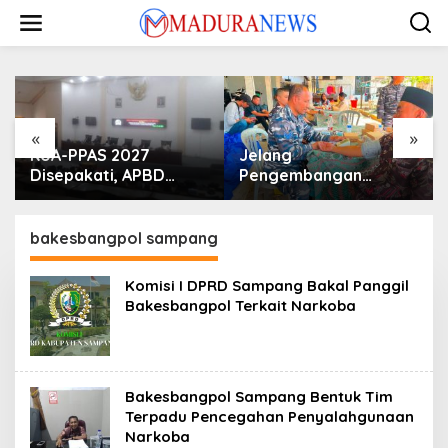
Lewati
ke
konten
«
»
KUA-PPAS 2027
Jelang
Disepakati, APBD
Pengembangan
Sampang Defisit Rp
Lapangan Hidayah,
130,2 M
SKK Migas-PC North
Madura II Perkuat
bakesbangpol sampang
Sinergi dengan
Nelayan Sampang
Komisi I DPRD Sampang Bakal Panggil
Bakesbangpol Terkait Narkoba
Bakesbangpol Sampang Bentuk Tim
Terpadu Pencegahan Penyalahgunaan
Narkoba