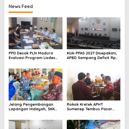
News Feed
PPD Desak PLN Madura
KUA-PPAS 2027 Disepakati,
Evaluasi Program Lisdes
APBD Sampang Defisit Rp
Sumenep, Ini Sebabnya
130,2 M
Jelang Pengembangan
Rokok Kretek APHT
Lapangan Hidayah, SKK
Sumenep Tembus Pasar
Migas-PC North Madura II
Indonesia Timur
Perkuat Sinergi dengan
Nelayan Sampang