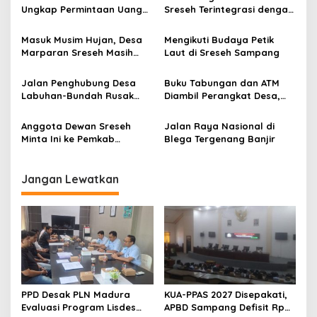
Ungkap Permintaan Uang
Sreseh Terintegrasi dengan
Setiap Pencairan, Ketua
Pusat Kota Sampang
Kelompok: Itu Uang Terima
Masuk Musim Hujan, Desa
Mengikuti Budaya Petik
Kasih
Marparan Sreseh Masih
Laut di Sreseh Sampang
Krisis Air Bersih
Jalan Penghubung Desa
Buku Tabungan dan ATM
Labuhan-Bundah Rusak
Diambil Perangkat Desa,
Parah
KPM PKH di Desa Labuhan
Sreseh Tak Bisa Ambil
Anggota Dewan Sreseh
Jalan Raya Nasional di
Bantuan
Minta Ini ke Pemkab
Blega Tergenang Banjir
Sampang
Jangan Lewatkan
PPD Desak PLN Madura
KUA-PPAS 2027 Disepakati,
Evaluasi Program Lisdes
APBD Sampang Defisit Rp