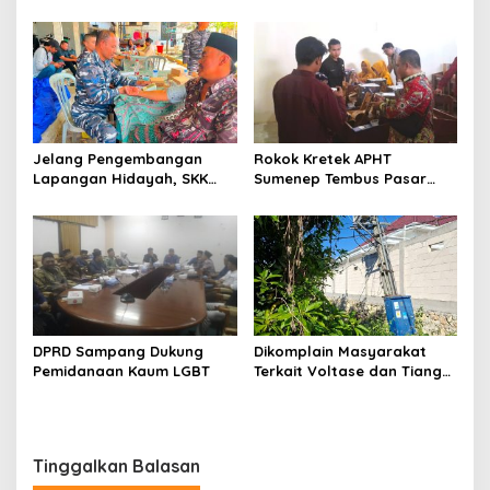
Sumenep, Ini Sebabnya
130,2 M
Jelang Pengembangan
Rokok Kretek APHT
Lapangan Hidayah, SKK
Sumenep Tembus Pasar
Migas-PC North Madura II
Indonesia Timur
Perkuat Sinergi dengan
Nelayan Sampang
DPRD Sampang Dukung
Dikomplain Masyarakat
Pemidanaan Kaum LGBT
Terkait Voltase dan Tiang
Miring, Ini Jawaban
Manager PLN ULP Sampang
Tinggalkan Balasan