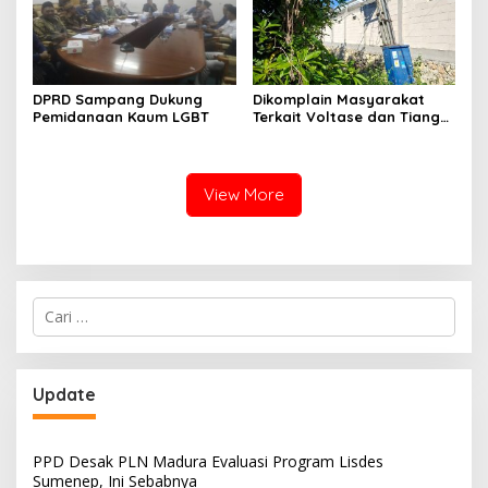
DPRD Sampang Dukung
Dikomplain Masyarakat
Pemidanaan Kaum LGBT
Terkait Voltase dan Tiang
Miring, Ini Jawaban
Manager PLN ULP Sampang
View More
Cari
untuk:
Update
PPD Desak PLN Madura Evaluasi Program Lisdes
Sumenep, Ini Sebabnya