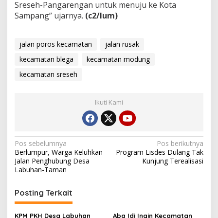
Sreseh-Pangarengan untuk menuju ke Kota
Sampang” ujarnya.
(c2/lum)
jalan poros kecamatan
jalan rusak
kecamatan blega
kecamatan modung
kecamatan sreseh
Ikuti Kami
Navigasi
Pos sebelumnya
Pos berikutnya
Berlumpur, Warga Keluhkan
Program Lisdes Dulang Tak
pos
Jalan Penghubung Desa
Kunjung Terealisasi
Labuhan-Taman
Posting Terkait
KPM PKH Desa Labuhan
Aba Idi Ingin Kecamatan