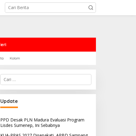
eri
rta
Kolom
Cari
untuk:
Update
PPD Desak PLN Madura Evaluasi Program
Lisdes Sumenep, Ini Sebabnya
KUA-PPAS 2027 Disepakati, APBD Sampang