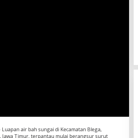
- Luapan air bah sungai di Kecamatan Blega,
Jawa Timur, terpantau mulai berangsur surut