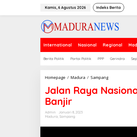
Lewati
ke
Kamis, 6 Agustus 2026
Indeks Berita
konten
International
Nasional
Regional
Mad
Berita Politik
Partai Politik
PPP
Gerindra
Sep
Jalan
Homepage
/
Madura
/
Sampang
Raya
Jalan Raya Nasiona
Nasional
di
Banjir
Blega
Tergenang
Banjir
Admin
Januari 8, 2023
Madura
,
Sampang