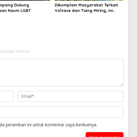
mpang Dukung
Dikomplain Masyarakat Terkait
aan Kaum LGBT
Voltase dan Tiang Miring, Ini
Jawaban Manager PLN ULP
Sampang
ng wajib ditandai
*
da peramban ini untuk komentar saya berikutnya.