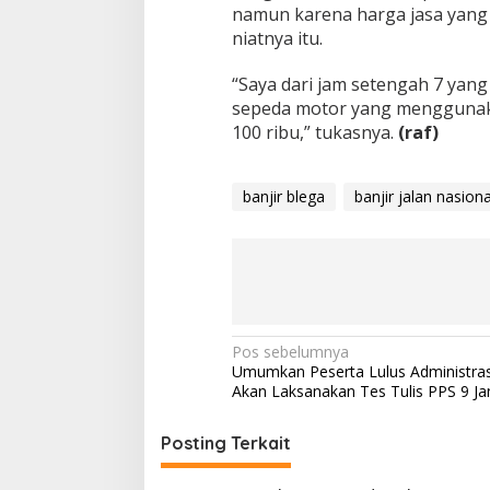
namun karena harga jasa yan
niatnya itu.
“Saya dari jam setengah 7 yang
sepeda motor yang menggunakan
100 ribu,” tukasnya.
(raf)
banjir blega
banjir jalan nasiona
Navigasi
Pos sebelumnya
Umumkan Peserta Lulus Administras
pos
Akan Laksanakan Tes Tulis PPS 9 Ja
Posting Terkait