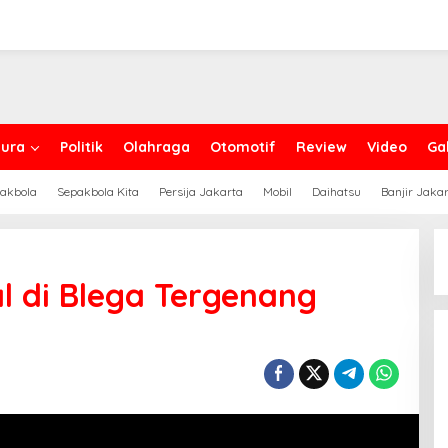
ura
Politik
Olahraga
Otomotif
Review
Video
Gal
akbola
Sepakbola Kita
Persija Jakarta
Mobil
Daihatsu
Banjir Jaka
l di Blega Tergenang