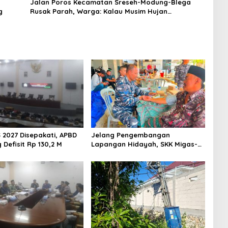
Jalan Poros Kecamatan Sreseh-Modung-Blega
g
Rusak Parah, Warga: Kalau Musim Hujan
Tergenang Air, Kalau Musim Kemarau Debu
Beterbangan
 2027 Disepakati, APBD
Jelang Pengembangan
Defisit Rp 130,2 M
Lapangan Hidayah, SKK Migas-
PC North Madura II Perkuat
Sinergi dengan Nelayan
Sampang