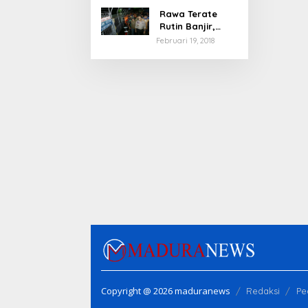
Rawa Terate
Rutin Banjir,
Anies Bakal Cek
Februari 19, 2018
Pabrik Sekitar
Copyright @ 2026 maduranews
Redaksi
Pe