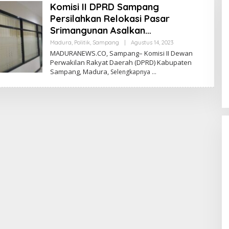
Komisi II DPRD Sampang
Persilahkan Relokasi Pasar
Srimangunan Asalkan…
Oleh
Madura
,
Politik
,
Sampang
|
Agustus 14, 2023
Admin
MADURANEWS.CO, Sampang– Komisi II Dewan
Perwakilan Rakyat Daerah (DPRD) Kabupaten
Sampang, Madura,
Selengkapnya