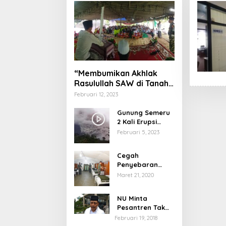
“Membumikan Akhlak
Rasulullah SAW di Tanah
Nusantara”
Februari 12, 2023
Gunung Semeru
2 Kali Erupsi
dengan Tinggi
Februari 5, 2023
Letusan 1.500
Meter
Cegah
Penyebaran
Virus Corona,
Maret 21, 2020
Dinkes Sumenep
Buka Posko
NU Minta
Pelayanan
Pesantren Tak
Terprovokasi
Februari 19, 2018
Teror Orang Gila