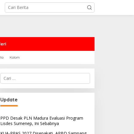
eri
rta
Kolom
Cari
untuk:
RD Sampang Dukung
PPD Desak PLN Madura
Update
midanaan Kaum LGBT
Evaluasi Program Lisdes
Sumenep, Ini Sebabnya
PPD Desak PLN Madura Evaluasi Program
Lisdes Sumenep, Ini Sebabnya
KUA-PPAS 2027 Disepakati, APBD Sampang