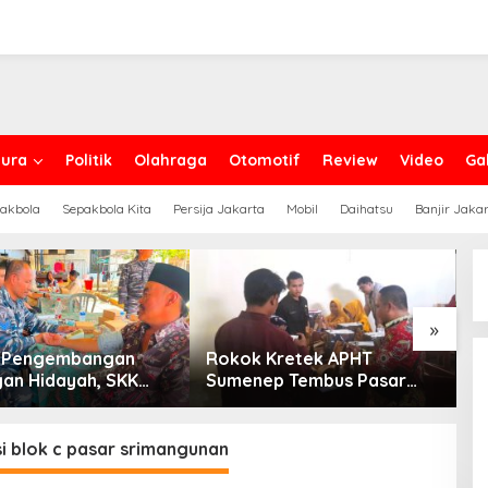
ura
Politik
Olahraga
Otomotif
Review
Video
Gal
akbola
Sepakbola Kita
Persija Jakarta
Mobil
Daihatsu
Banjir Jaka
»
 Pengembangan
Rokok Kretek APHT
DP
n Hidayah, SKK
Sumenep Tembus Pasar
Pe
C North Madura II
Indonesia Timur
 Sinergi dengan
n Sampang
i blok c pasar srimangunan