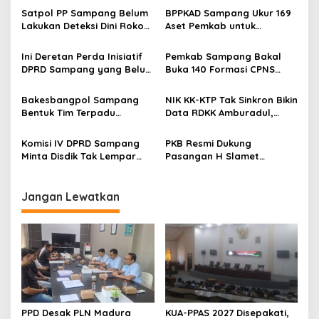
Satpol PP Sampang Belum
BPPKAD Sampang Ukur 169
Lakukan Deteksi Dini Rokok
Aset Pemkab untuk
Ilegal
Disertifikat
Ini Deretan Perda Inisiatif
Pemkab Sampang Bakal
DPRD Sampang yang Belum
Buka 140 Formasi CPNS
Ditindaklanjuti OPD
2024, Ini Jadwal
Pengampu
Rekrutmennya
Bakesbangpol Sampang
NIK KK-KTP Tak Sinkron Bikin
Bentuk Tim Terpadu
Data RDKK Amburadul,
Pencegahan
Dispendukcapil: Kalau Tidak
Penyalahgunaan Narkoba
Ada yang Datang Kami Tak
Komisi IV DPRD Sampang
PKB Resmi Dukung
Tahu
Minta Disdik Tak Lempar
Pasangan H Slamet
Tanggung Jawab Soal Ini
Junaidi-Ahmad Mahfud di
Pilkada Sampang 2024
Jangan Lewatkan
PPD Desak PLN Madura
KUA-PPAS 2027 Disepakati,