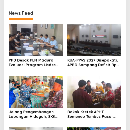
News Feed
PPD Desak PLN Madura
KUA-PPAS 2027 Disepakati,
Evaluasi Program Lisdes
APBD Sampang Defisit Rp
Sumenep, Ini Sebabnya
130,2 M
Jelang Pengembangan
Rokok Kretek APHT
Lapangan Hidayah, SKK
Sumenep Tembus Pasar
Migas-PC North Madura II
Indonesia Timur
Perkuat Sinergi dengan