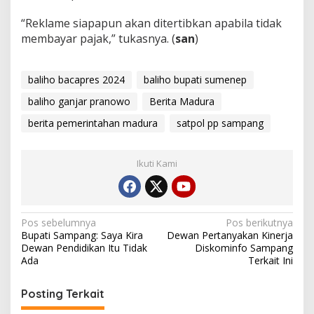
“Reklame siapapun akan ditertibkan apabila tidak
membayar pajak,” tukasnya. (
san
)
baliho bacapres 2024
baliho bupati sumenep
baliho ganjar pranowo
Berita Madura
berita pemerintahan madura
satpol pp sampang
Ikuti Kami
Navigasi
Pos sebelumnya
Pos berikutnya
Bupati Sampang: Saya Kira
Dewan Pertanyakan Kinerja
pos
Dewan Pendidikan Itu Tidak
Diskominfo Sampang
Ada
Terkait Ini
Posting Terkait