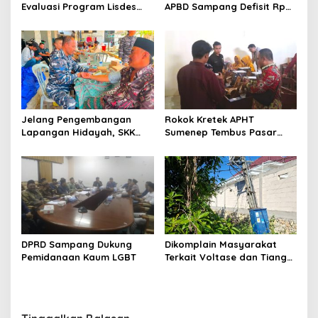
Evaluasi Program Lisdes
APBD Sampang Defisit Rp
Sumenep, Ini Sebabnya
130,2 M
Jelang Pengembangan
Rokok Kretek APHT
Lapangan Hidayah, SKK
Sumenep Tembus Pasar
Migas-PC North Madura II
Indonesia Timur
Perkuat Sinergi dengan
Nelayan Sampang
DPRD Sampang Dukung
Dikomplain Masyarakat
Pemidanaan Kaum LGBT
Terkait Voltase dan Tiang
Miring, Ini Jawaban
Manager PLN ULP Sampang