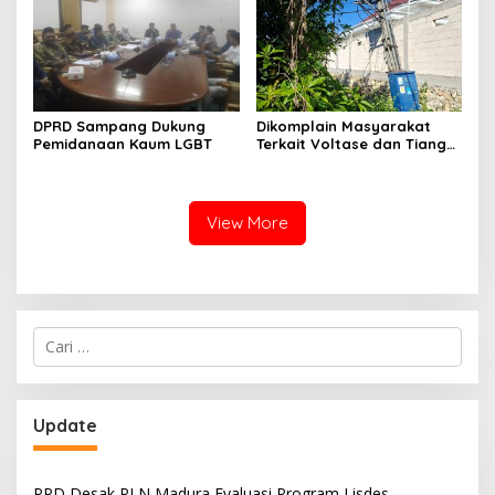
Nelayan Sampang
DPRD Sampang Dukung
Dikomplain Masyarakat
Pemidanaan Kaum LGBT
Terkait Voltase dan Tiang
Miring, Ini Jawaban
Manager PLN ULP Sampang
View More
Cari
untuk:
Update
PPD Desak PLN Madura Evaluasi Program Lisdes