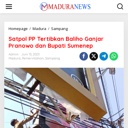
Lewati
ke
konten
Satpol
Homepage
/
Madura
/
Sampang
PP
Satpol PP Tertibkan Baliho Ganjar
Tertibkan
Baliho
Pranowo dan Bupati Sumenep
Ganjar
Pranowo
Admin
Juni 13, 2023
Madura
,
Pemerintahan
,
Sampang
dan
Bupati
Sumenep