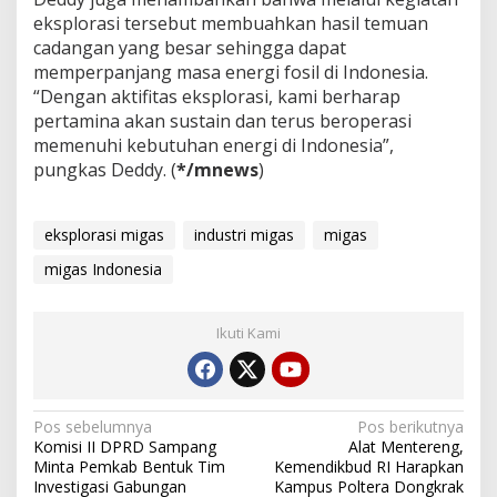
eksplorasi tersebut membuahkan hasil temuan
cadangan yang besar sehingga dapat
memperpanjang masa energi fosil di Indonesia.
“Dengan aktifitas eksplorasi, kami berharap
pertamina akan sustain dan terus beroperasi
memenuhi kebutuhan energi di Indonesia”,
pungkas Deddy. (
*/mnews
)
eksplorasi migas
industri migas
migas
migas Indonesia
Ikuti Kami
Navigasi
Pos sebelumnya
Pos berikutnya
Komisi II DPRD Sampang
Alat Mentereng,
pos
Minta Pemkab Bentuk Tim
Kemendikbud RI Harapkan
Investigasi Gabungan
Kampus Poltera Dongkrak