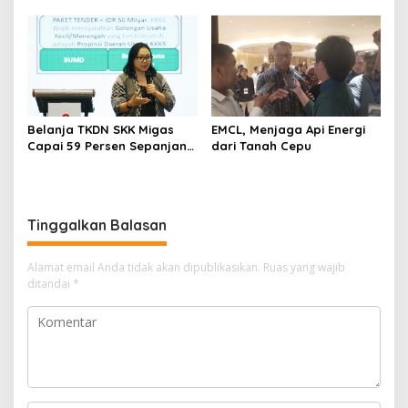
Lewat Iftar Ramadan
Barokah-1 North Ketapang,
Jawa Timur
Belanja TKDN SKK Migas
EMCL, Menjaga Api Energi
Capai 59 Persen Sepanjang
dari Tanah Cepu
2020-2025
Tinggalkan Balasan
Alamat email Anda tidak akan dipublikasikan.
Ruas yang wajib
ditandai
*