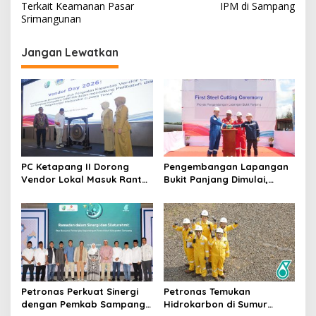
Terkait Keamanan Pasar
IPM di Sampang
Srimangunan
Jangan Lewatkan
PC Ketapang II Dorong
Pengembangan Lapangan
Vendor Lokal Masuk Rantai
Bukit Panjang Dimulai,
Pasok Migas
Target Produksi Gas 50
MMSCFD
Petronas Perkuat Sinergi
Petronas Temukan
dengan Pemkab Sampang
Hidrokarbon di Sumur