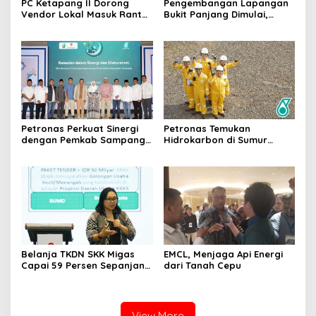
PC Ketapang II Dorong
Pengembangan Lapangan
Vendor Lokal Masuk Rantai
Bukit Panjang Dimulai,
Pasok Migas
Target Produksi Gas 50
MMSCFD
Petronas Perkuat Sinergi
Petronas Temukan
dengan Pemkab Sampang
Hidrokarbon di Sumur
Lewat Iftar Ramadan
Barokah-1 North Ketapang,
Jawa Timur
Belanja TKDN SKK Migas
EMCL, Menjaga Api Energi
Capai 59 Persen Sepanjang
dari Tanah Cepu
2020-2025
View More