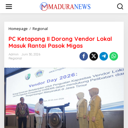
Lewati
ke
konten
PC
Homepage
/
Regional
Ketapang
PC Ketapang II Dorong Vendor Lokal
II
Dorong
Masuk Rantai Pasok Migas
Vendor
Lokal
Admin
Juni 30, 2026
Regional
Masuk
Rantai
Pasok
Migas