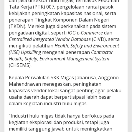
dan jasa di sektor hulu migas, termasuk Pedoman
Tata Kerja (PTK) 007, pengelolaan rantai pasok,
kebijakan peningkatan kapasitas nasional, serta
penerapan Tingkat Komponen Dalam Negeri
(TKDN). Mereka juga diperkenalkan pada sistem
pengadaan digital, seperti
IOG e-Commerce
dan
Centralized Integrated Vendor Database
(CIVD), serta
mengikuti pelatihan
Health, Safety and Environment
(HSE)
Upskilling
mengenai penerapan
Contractor
Health, Safety, Environment Management System
(CHSEMS).
Kepala Perwakilan SKK Migas Jabanusa, Anggono
Mahendrawan menegaskan, peningkatan
kapasitas vendor lokal sangat penting agar pelaku
usaha daerah dapat berpartisipasi lebih besar
dalam kegiatan industri hulu migas.
“Industri hulu migas tidak hanya berfokus pada
kegiatan eksplorasi dan produksi, tetapi juga
memiliki tanggung jawab untuk meningkatkan