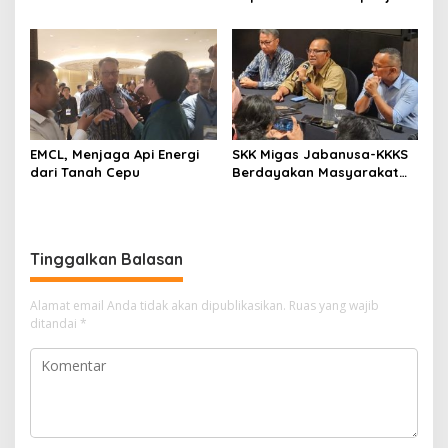
Barokah-1 North Ketapang,
2020-2025
Jawa Timur
EMCL, Menjaga Api Energi
SKK Migas Jabanusa-KKKS
dari Tanah Cepu
Berdayakan Masyarakat
Terdampak Melalui PPM
Tinggalkan Balasan
Alamat email Anda tidak akan dipublikasikan.
Ruas yang wajib
ditandai
*