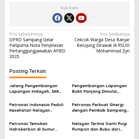
Ikuti Kami
Navigasi
Pos sebelumnya
Pos berikutnya
DPRD Sampang Gelar
Cekcok Warga Desa Banjar
pos
Paripurna Nota Penjelasan
Berujung Dirawat di RSUD
Pertanggungjawaban APBD
Mohammad Zyn
2025
Posting Terkait
Jelang Pengembangan
Pengembangan Lapangan
Lapangan Hidayah, SKK
Bukit Panjang Dimulai,
Migas-PC North Madura II
Target Produksi Gas 50
Perkuat Sinergi dengan
MMSCFD
Petronas Indonesia Peduli
Petronas Perkuat Sinergi
Nelayan Sampang
Kesehatan Nelayan
dengan Pemkab Sampang
Ketapang, Sampang
Lewat Iftar Ramadan
Petronas Temukan
Nelayan Terima Ganti Rugi
Hidrokarbon di Sumur
Rumpon dan Bubu dari
Barokah-1 North Ketapang,
Petronas di Ketapang,