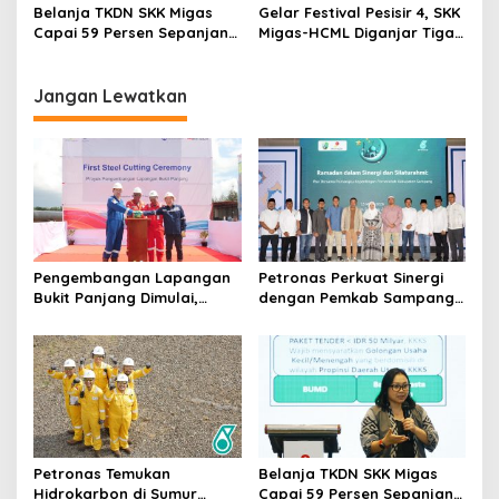
Jawa Timur
Sampang
Belanja TKDN SKK Migas
Gelar Festival Pesisir 4, SKK
Capai 59 Persen Sepanjang
Migas-HCML Diganjar Tiga
2020-2025
Penghargaan
Jangan Lewatkan
Pengembangan Lapangan
Petronas Perkuat Sinergi
Bukit Panjang Dimulai,
dengan Pemkab Sampang
Target Produksi Gas 50
Lewat Iftar Ramadan
MMSCFD
Petronas Temukan
Belanja TKDN SKK Migas
Hidrokarbon di Sumur
Capai 59 Persen Sepanjang