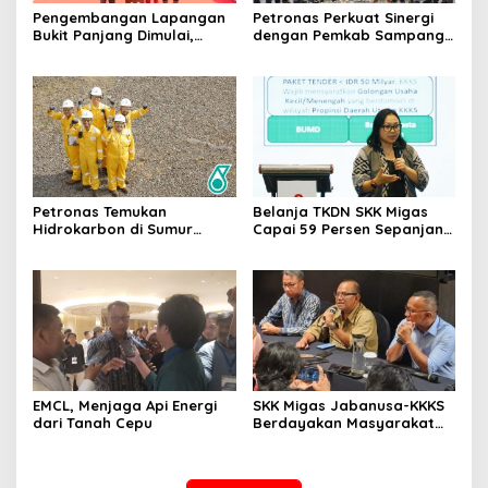
Pengembangan Lapangan
Petronas Perkuat Sinergi
Bukit Panjang Dimulai,
dengan Pemkab Sampang
Target Produksi Gas 50
Lewat Iftar Ramadan
MMSCFD
Petronas Temukan
Belanja TKDN SKK Migas
Hidrokarbon di Sumur
Capai 59 Persen Sepanjang
Barokah-1 North Ketapang,
2020-2025
Jawa Timur
EMCL, Menjaga Api Energi
SKK Migas Jabanusa-KKKS
dari Tanah Cepu
Berdayakan Masyarakat
Terdampak Melalui PPM