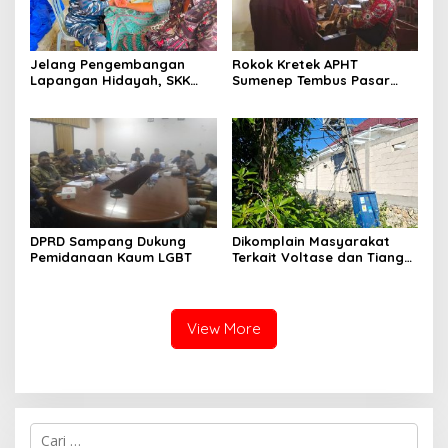
Jelang Pengembangan
Rokok Kretek APHT
Lapangan Hidayah, SKK
Sumenep Tembus Pasar
Migas-PC North Madura II
Indonesia Timur
Perkuat Sinergi dengan
Nelayan Sampang
DPRD Sampang Dukung
Dikomplain Masyarakat
Pemidanaan Kaum LGBT
Terkait Voltase dan Tiang
Miring, Ini Jawaban
Manager PLN ULP Sampang
View More
Cari