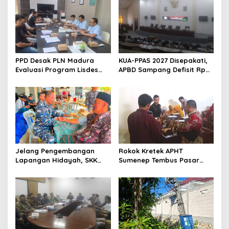
PPD Desak PLN Madura
KUA-PPAS 2027 Disepakati,
Evaluasi Program Lisdes
APBD Sampang Defisit Rp
Sumenep, Ini Sebabnya
130,2 M
Jelang Pengembangan
Rokok Kretek APHT
Lapangan Hidayah, SKK
Sumenep Tembus Pasar
Migas-PC North Madura II
Indonesia Timur
Perkuat Sinergi dengan
Nelayan Sampang