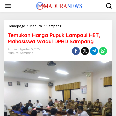
Lewati
ke
konten
Temukan
Homepage
/
Madura
/
Sampang
Harga
Temukan Harga Pupuk Lampaui HET,
Pupuk
Lampaui
Mahasiswa Wadul DPRD Sampang
HET,
Mahasiswa
Admin
Agustus 5, 2024
Madura
,
Sampang
Wadul
DPRD
Sampang