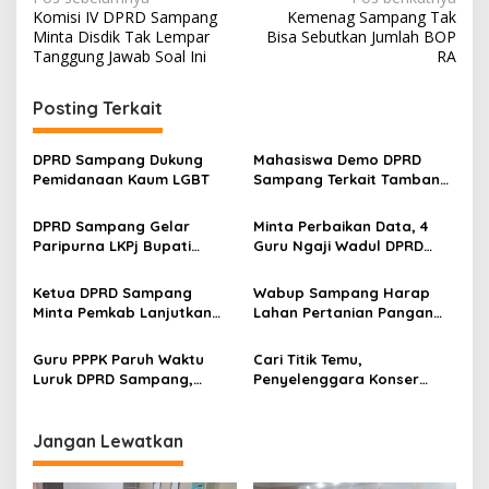
Navigasi
Komisi IV DPRD Sampang
Kemenag Sampang Tak
pos
Minta Disdik Tak Lempar
Bisa Sebutkan Jumlah BOP
Tanggung Jawab Soal Ini
RA
Posting Terkait
DPRD Sampang Dukung
Mahasiswa Demo DPRD
Pemidanaan Kaum LGBT
Sampang Terkait Tambang
Galian C Ilegal
DPRD Sampang Gelar
Minta Perbaikan Data, 4
Paripurna LKPj Bupati
Guru Ngaji Wadul DPRD
Tahun 2025
Sampang
Ketua DPRD Sampang
Wabup Sampang Harap
Minta Pemkab Lanjutkan
Lahan Pertanian Pangan
Perbaikan Jalan Swadaya
Tetap Terjaga
Masyarakat
Guru PPPK Paruh Waktu
Cari Titik Temu,
Luruk DPRD Sampang,
Penyelenggara Konser
Minta Diperjuangkan
Valen di Sampang Terima
Kesejahteraannya
Masukan Kyai-Habaib
Jangan Lewatkan