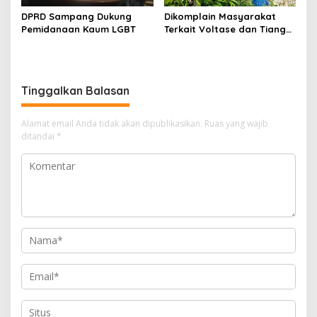
DPRD Sampang Dukung
Dikomplain Masyarakat
Pemidanaan Kaum LGBT
Terkait Voltase dan Tiang
Miring, Ini Jawaban
Manager PLN ULP Sampang
Tinggalkan Balasan
Alamat email Anda tidak akan dipublikasikan.
Ruas yang wajib
ditandai
*