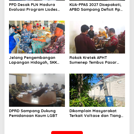
PPD Desak PLN Madura
KUA-PPAS 2027 Disepakati,
Evaluasi Program Lisdes
APBD Sampang Defisit Rp
Sumenep, Ini Sebabnya
130,2 M
Jelang Pengembangan
Rokok Kretek APHT
Lapangan Hidayah, SKK
Sumenep Tembus Pasar
Migas-PC North Madura II
Indonesia Timur
Perkuat Sinergi dengan
Nelayan Sampang
DPRD Sampang Dukung
Dikomplain Masyarakat
Pemidanaan Kaum LGBT
Terkait Voltase dan Tiang
Miring, Ini Jawaban
Manager PLN ULP Sampang