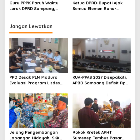
Masyarakat
Guru PPPK Paruh Waktu
Ketua DPRD-Bupati Ajak
Luruk DPRD Sampang,
Semua Elemen Bahu-
Minta Diperjuangkan
Membahu Majukan
Kesejahteraannya
Sampang
Jangan Lewatkan
PPD Desak PLN Madura
KUA-PPAS 2027 Disepakati,
Evaluasi Program Lisdes
APBD Sampang Defisit Rp
Sumenep, Ini Sebabnya
130,2 M
Jelang Pengembangan
Rokok Kretek APHT
Lapangan Hidayah, SKK
Sumenep Tembus Pasar