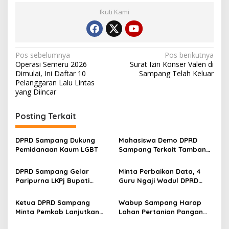
Ikuti Kami
Navigasi
Pos sebelumnya
Pos berikutnya
Operasi Semeru 2026
Surat Izin Konser Valen di
pos
Dimulai, Ini Daftar 10
Sampang Telah Keluar
Pelanggaran Lalu Lintas
yang Diincar
Posting Terkait
DPRD Sampang Dukung
Mahasiswa Demo DPRD
Pemidanaan Kaum LGBT
Sampang Terkait Tambang
Galian C Ilegal
DPRD Sampang Gelar
Minta Perbaikan Data, 4
Paripurna LKPj Bupati
Guru Ngaji Wadul DPRD
Tahun 2025
Sampang
Ketua DPRD Sampang
Wabup Sampang Harap
Minta Pemkab Lanjutkan
Lahan Pertanian Pangan
Perbaikan Jalan Swadaya
Tetap Terjaga