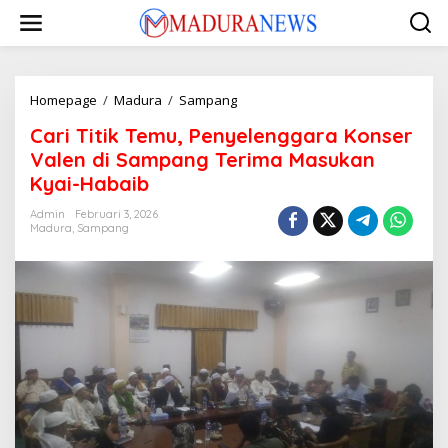
Lewati
ke
konten
Cari
Homepage
/
Madura
/
Sampang
Titik
Cari Titik Temu, Penyelenggara Konser
Temu,
Penyelenggara
Valen di Sampang Terima Masukan
Konser
Kyai-Habaib
Valen
di
Admin
Februari 3, 2026
Sampang
Madura
,
Sampang
Terima
Masukan
Kyai-
Habaib