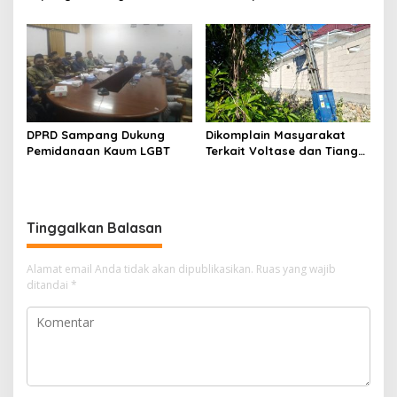
Migas-PC North Madura II
Indonesia Timur
Perkuat Sinergi dengan
Nelayan Sampang
DPRD Sampang Dukung
Dikomplain Masyarakat
Pemidanaan Kaum LGBT
Terkait Voltase dan Tiang
Miring, Ini Jawaban
Manager PLN ULP Sampang
Tinggalkan Balasan
Alamat email Anda tidak akan dipublikasikan.
Ruas yang wajib
ditandai
*