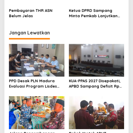
Sampang Bakal Dapat THR
Lewat Iftar Ramadan
Segini
Pembayaran THR ASN
Ketua DPRD Sampang
Belum Jelas
Minta Pemkab Lanjutkan
Perbaikan Jalan Swadaya
Masyarakat
Jangan Lewatkan
PPD Desak PLN Madura
KUA-PPAS 2027 Disepakati,
Evaluasi Program Lisdes
APBD Sampang Defisit Rp
Sumenep, Ini Sebabnya
130,2 M