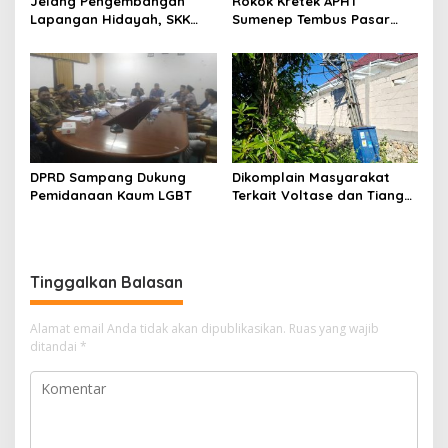
Jelang Pengembangan
Rokok Kretek APHT
Lapangan Hidayah, SKK
Sumenep Tembus Pasar
Migas-PC North Madura II
Indonesia Timur
Perkuat Sinergi dengan
Nelayan Sampang
DPRD Sampang Dukung
Dikomplain Masyarakat
Pemidanaan Kaum LGBT
Terkait Voltase dan Tiang
Miring, Ini Jawaban
Manager PLN ULP Sampang
Tinggalkan Balasan
Alamat email Anda tidak akan dipublikasikan.
Ruas yang wajib
ditandai
*