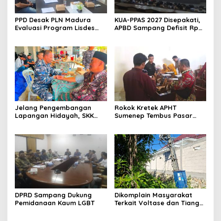
PPD Desak PLN Madura
KUA-PPAS 2027 Disepakati,
Evaluasi Program Lisdes
APBD Sampang Defisit Rp
Sumenep, Ini Sebabnya
130,2 M
Jelang Pengembangan
Rokok Kretek APHT
Lapangan Hidayah, SKK
Sumenep Tembus Pasar
Migas-PC North Madura II
Indonesia Timur
Perkuat Sinergi dengan
Nelayan Sampang
DPRD Sampang Dukung
Dikomplain Masyarakat
Pemidanaan Kaum LGBT
Terkait Voltase dan Tiang
Miring, Ini Jawaban
Manager PLN ULP Sampang