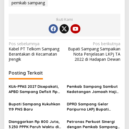
pemkab sampang
Ikuti Kami
Navigasi
Pos sebelumnya
Pos berikutnya
Kabel PT Telkom Sampang
Bupati Sampang Sampaikan
pos
Berantakan di Kecamatan
Nota Penjelasan LKPj TA
Jrengik
2022 di Hadapan Dewan
Posting Terkait
KUA-PPAS 2027 Disepakati,
Pemkab Sampang Sambut
APBD Sampang Defisit Rp
Kedatangan Jamaah Haji
130,2 M
Kloter 67-68 di Pendopo
Trunojoyo
Bupati Sampang Kukuhkan
DPRD Sampang Gelar
119 PNS Baru
Paripurna LKPj Bupati
Tahun 2025
Dianggarkan Rp 800 Juta,
Petronas Perkuat Sinergi
3.230 PPPK Paruh Waktu di
dengan Pemkab Sampang