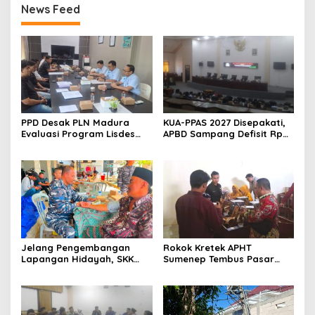
News Feed
PPD Desak PLN Madura
KUA-PPAS 2027 Disepakati,
Evaluasi Program Lisdes
APBD Sampang Defisit Rp
Sumenep, Ini Sebabnya
130,2 M
Jelang Pengembangan
Rokok Kretek APHT
Lapangan Hidayah, SKK
Sumenep Tembus Pasar
Migas-PC North Madura II
Indonesia Timur
Perkuat Sinergi dengan
Nelayan Sampang