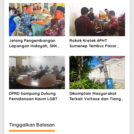
Jelang Pengembangan
Rokok Kretek APHT
Lapangan Hidayah, SKK
Sumenep Tembus Pasar
Migas-PC North Madura II
Indonesia Timur
Perkuat Sinergi dengan
Nelayan Sampang
DPRD Sampang Dukung
Dikomplain Masyarakat
Pemidanaan Kaum LGBT
Terkait Voltase dan Tiang
Miring, Ini Jawaban
Manager PLN ULP Sampang
Tinggalkan Balasan