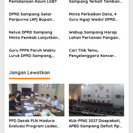
Pemidanaan Kaum LGBT
Sampang Terkait Tambang
Galian C Ilegal
DPRD Sampang Gelar
Minta Perbaikan Data, 4
Paripurna LKPj Bupati
Guru Ngaji Wadul DPRD
Tahun 2025
Sampang
Ketua DPRD Sampang
Wabup Sampang Harap
Minta Pemkab Lanjutkan
Lahan Pertanian Pangan
Perbaikan Jalan Swadaya
Tetap Terjaga
Masyarakat
Guru PPPK Paruh Waktu
Cari Titik Temu,
Luruk DPRD Sampang,
Penyelenggara Konser
Minta Diperjuangkan
Valen di Sampang Terima
Kesejahteraannya
Masukan Kyai-Habaib
Jangan Lewatkan
PPD Desak PLN Madura
KUA-PPAS 2027 Disepakati,
Evaluasi Program Lisdes
APBD Sampang Defisit Rp
Sumenep, Ini Sebabnya
130,2 M