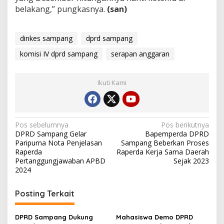
belakang,” pungkasnya.
(san)
dinkes sampang
dprd sampang
komisi IV dprd sampang
serapan anggaran
Ikuti Kami
Navigasi
Pos sebelumnya
Pos berikutnya
DPRD Sampang Gelar
Bapemperda DPRD
pos
Paripurna Nota Penjelasan
Sampang Beberkan Proses
Raperda
Raperda Kerja Sama Daerah
Pertanggungjawaban APBD
Sejak 2023
2024
Posting Terkait
DPRD Sampang Dukung
Mahasiswa Demo DPRD