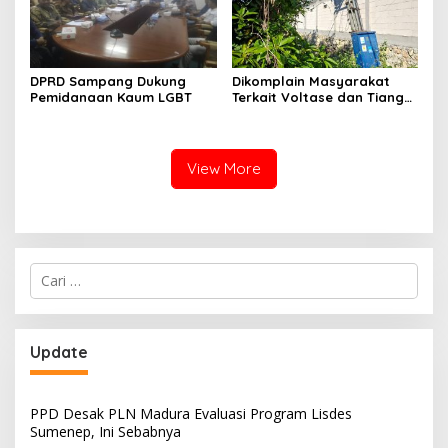
DPRD Sampang Dukung
Dikomplain Masyarakat
Pemidanaan Kaum LGBT
Terkait Voltase dan Tiang
Miring, Ini Jawaban
Manager PLN ULP Sampang
View More
Cari
untuk:
Update
PPD Desak PLN Madura Evaluasi Program Lisdes
Sumenep, Ini Sebabnya