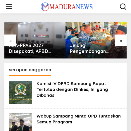
Lewati
ke
konten
«
»
KUA-PPAS 2027
Jelang
Disepakati, APBD
Pengembangan
Sampang Defisit Rp
Lapangan Hidayah,
130,2 M
SKK Migas-PC North
Madura II Perkuat
serapan anggaran
Sinergi dengan
Nelayan Sampang
Komisi IV DPRD Sampang Rapat
Tertutup dengan Dinkes, Ini yang
Dibahas
Wabup Sampang Minta OPD Tuntaskan
Semua Program