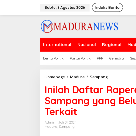
Lewati
ke
Sabtu, 8 Agustus 2026
Indeks Berita
konten
International
Nasional
Regional
Mad
Berita Politik
Partai Politik
PPP
Gerindra
Sep
Inilah
Homepage
/
Madura
/
Sampang
Daftar
Inilah Daftar Raper
Raperda
Inisiatif
Sampang yang Belu
DPRD
Sampang
Terkait
yang
Belum
Ditindaklanjuti
Admin
Juli 31, 2024
OPD
Madura
,
Sampang
Terkait