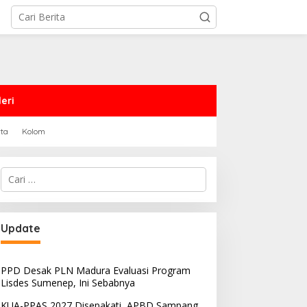
eri
rta
Kolom
Cari
untuk:
Update
PPD Desak PLN Madura Evaluasi Program
Lisdes Sumenep, Ini Sebabnya
KUA-PPAS 2027 Disepakati, APBD Sampang