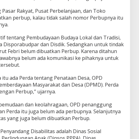
 Pasar Rakyat, Pusat Perbelanjaan, dan Toko
atkan perbup, kalau tidak salah nomor Perbupnya itu
nya.
atif tentang Pembudayaan Budaya Lokal dan Tradisi,
Disporabudpar dan Disdik. Sedangkan untuk tindak
rut Febri belum dibuatkan Perbup. Karena ditahun
awabnya belum ada komunikasi ke pihaknya untuk
ersebut.
a itu ada Perda tentang Penataan Desa, OPD
emberdayaan Masyarakat dan Desa (DPMD). Perda
 dengan Perbup,” ujarnya.
Kepemudaan dan keolahragaan, OPD penanggung
an Perda itu juga belum ada perbupnya. Selanjutnya
tas yang juga belum dibuatkan Perbup.
Penyandang Disabilitas adalah Dinas Sosial
erlindungan Anak (Dinsos PPPA), Dinas