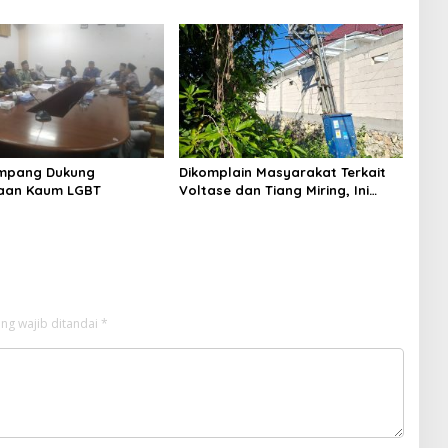
PC North Madura II Perkuat
Sinergi dengan Nelayan
Sampang
mpang Dukung
Dikomplain Masyarakat Terkait
aan Kaum LGBT
Voltase dan Tiang Miring, Ini
Jawaban Manager PLN ULP
Sampang
ng wajib ditandai
*