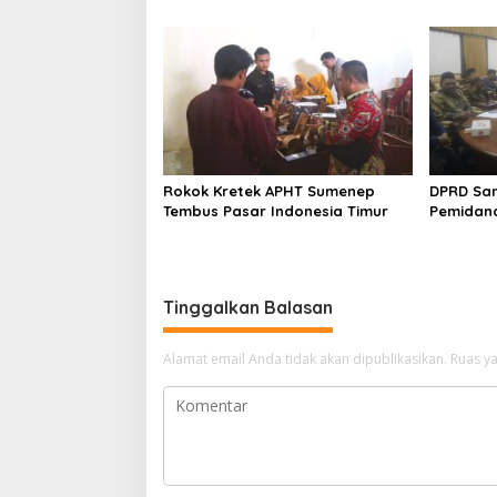
Sebabnya
Rokok Kretek APHT Sumenep
DPRD Sa
Tembus Pasar Indonesia Timur
Pemidan
Tinggalkan Balasan
Alamat email Anda tidak akan dipublikasikan.
Ruas ya