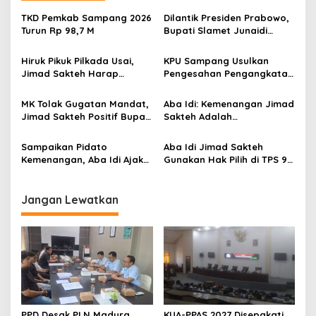
TKD Pemkab Sampang 2026
Dilantik Presiden Prabowo,
Turun Rp 98,7 M
Bupati Slamet Junaidi
Komitmen Bawa Sampang
Lebih Baik Lagi
Hiruk Pikuk Pilkada Usai,
KPU Sampang Usulkan
Jimad Sakteh Harap
Pengesahan Pengangkatan
Semua Elemen Bersatu
Paslon Bupati-Wabup
Kembali
Terpilih Hasil Pilkada 2024
MK Tolak Gugatan Mandat,
Aba Idi: Kemenangan Jimad
Jimad Sakteh Positif Bupati
Sakteh Adalah
Sampang Periode 2024-
Kemenangan Rakyat
2029
Sampang
Sampaikan Pidato
Aba Idi Jimad Sakteh
Kemenangan, Aba Idi Ajak
Gunakan Hak Pilih di TPS 9
Semua Pihak
Karang Dalem
Bergandengan Tangan
Bangun Sampang Hebat
Jangan Lewatkan
Bermartabat
PPD Desak PLN Madura
KUA-PPAS 2027 Disepakati,