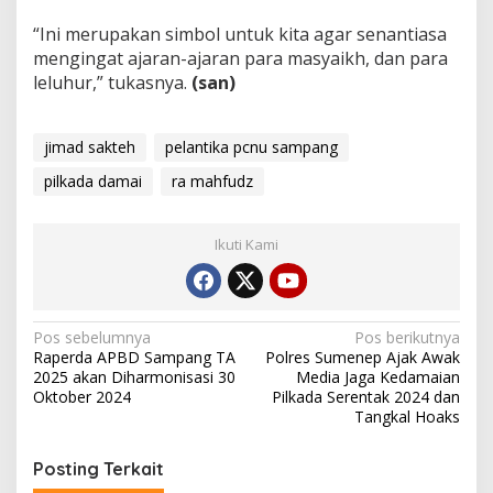
“Ini merupakan simbol untuk kita agar senantiasa
mengingat ajaran-ajaran para masyaikh, dan para
leluhur,” tukasnya.
(san)
jimad sakteh
pelantika pcnu sampang
pilkada damai
ra mahfudz
Ikuti Kami
Navigasi
Pos sebelumnya
Pos berikutnya
Raperda APBD Sampang TA
Polres Sumenep Ajak Awak
pos
2025 akan Diharmonisasi 30
Media Jaga Kedamaian
Oktober 2024
Pilkada Serentak 2024 dan
Tangkal Hoaks
Posting Terkait