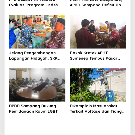
Evaluasi Program Lisdes
APBD Sampang Defisit Rp
Sumenep, Ini Sebabnya
130,2 M
Jelang Pengembangan
Rokok Kretek APHT
Lapangan Hidayah, SKK
Sumenep Tembus Pasar
Migas-PC North Madura II
Indonesia Timur
Perkuat Sinergi dengan
Nelayan Sampang
DPRD Sampang Dukung
Dikomplain Masyarakat
Pemidanaan Kaum LGBT
Terkait Voltase dan Tiang
Miring, Ini Jawaban
Manager PLN ULP Sampang