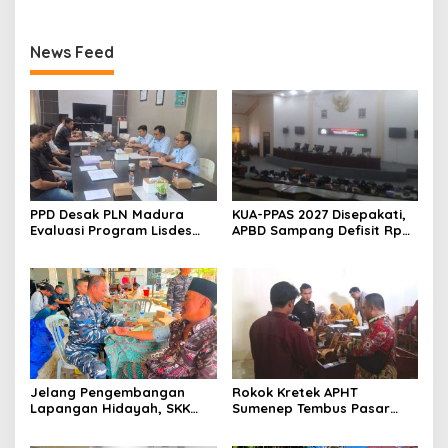
News Feed
PPD Desak PLN Madura
KUA-PPAS 2027 Disepakati,
Evaluasi Program Lisdes
APBD Sampang Defisit Rp
Sumenep, Ini Sebabnya
130,2 M
Jelang Pengembangan
Rokok Kretek APHT
Lapangan Hidayah, SKK
Sumenep Tembus Pasar
Migas-PC North Madura II
Indonesia Timur
Perkuat Sinergi dengan