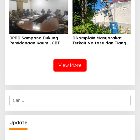
Nelayan Sampang
DPRD Sampang Dukung
Dikomplain Masyarakat
Pemidanaan Kaum LGBT
Terkait Voltase dan Tiang
Miring, Ini Jawaban
Manager PLN ULP Sampang
View More
Cari
untuk:
Update