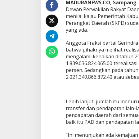
MADURANEWS.CO, Sampang
–
Dewan Perwakilan Rakyat Daer
menilai kalau Pemerintah Kab
Perangkat Daerah (SKPD) suda
yang ada.
Anggota Fraksi partai Gerind
bahwa pihaknya melihat realis
mengalami kenaikan ditahun 20
1.839.036.824.065.00 terealisas
persen. Sedangkan pada tahun 2
2.021.349.866.872.40 atau sebes
Lebih lanjut, jumlah itu menur
transfer dan pendapatan lain-la
pendapatan daerah dari semua
baik itu PAD dan pendapatan la
“Ini menunjukan ada kemajuan 