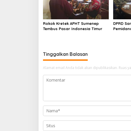
Rokok Kretek APHT Sumenep
DPRD Sa
Tembus Pasar Indonesia Timur
Pemidan
Tinggalkan Balasan
Alamat email Anda tidak akan dipublikasikan.
Ruas ya