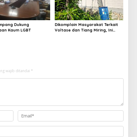
mpang Dukung
Dikomplain Masyarakat Terkait
aan Kaum LGBT
Voltase dan Tiang Miring, Ini
Jawaban Manager PLN ULP
Sampang
ng wajib ditandai
*