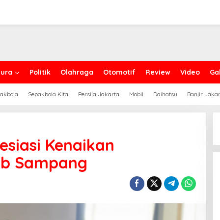
ura
Politik
Olahraga
Otomotif
Review
Video
Gal
akbola
Sepakbola Kita
Persija Jakarta
Mobil
Daihatsu
Banjir Jaka
esiasi Kenaikan
ab Sampang