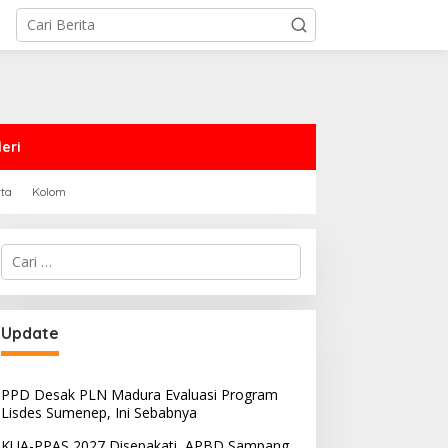
eri
rta
Kolom
Cari
untuk:
Update
PPD Desak PLN Madura Evaluasi Program
Lisdes Sumenep, Ini Sebabnya
KUA-PPAS 2027 Disepakati, APBD Sampang