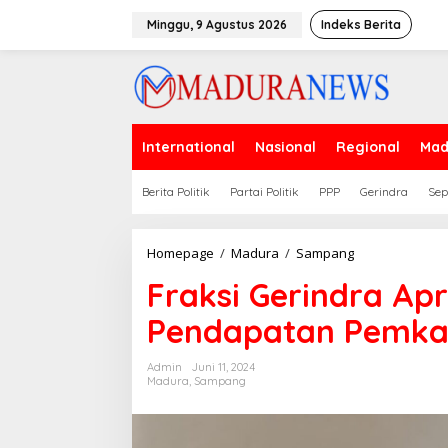
Lewati
ke
Minggu, 9 Agustus 2026
Indeks Berita
konten
International
Nasional
Regional
Mad
Berita Politik
Partai Politik
PPP
Gerindra
Sep
Fraksi
Homepage
/
Madura
/
Sampang
Gerindra
Fraksi Gerindra Apr
Apresiasi
Kenaikan
Pendapatan Pemk
Pendapatan
Pemkab
Sampang
Admin
Juni 11, 2024
Madura
,
Sampang