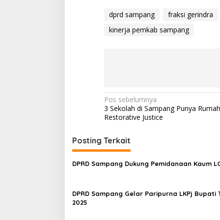
dprd sampang
fraksi gerindra
kinerja pemkab sampang
Navigasi
Pos sebelumnya
3 Sekolah di Sampang Punya Ruma
pos
Restorative Justice
Posting Terkait
DPRD Sampang Dukung Pemidanaan Kaum 
DPRD Sampang Gelar Paripurna LKPj Bupati 
2025