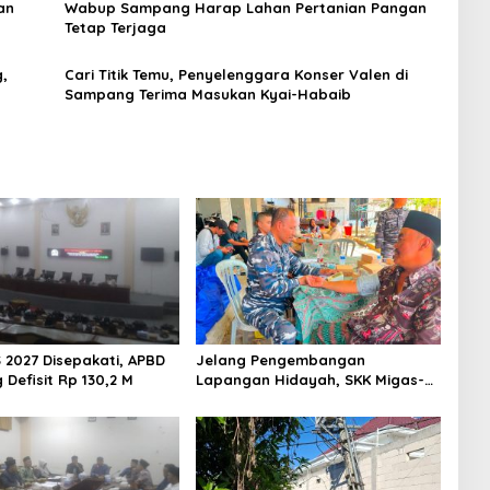
an
Wabup Sampang Harap Lahan Pertanian Pangan
Tetap Terjaga
,
Cari Titik Temu, Penyelenggara Konser Valen di
Sampang Terima Masukan Kyai-Habaib
 2027 Disepakati, APBD
Jelang Pengembangan
Defisit Rp 130,2 M
Lapangan Hidayah, SKK Migas-
PC North Madura II Perkuat
Sinergi dengan Nelayan
Sampang