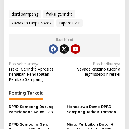
dprd sampang
fraksi gerindra
kawasan tanpa rokok
raperda ktr
Ikuti Kami
Navigasi
Pos sebelumnya
Pos berikutnya
Fraksi Gerindra Apresiasi
Vavada kaszinó tükör a
pos
Kenaikan Pendapatan
legfrissebb hírekkel
Pemkab Sampang
Posting Terkait
DPRD Sampang Dukung
Mahasiswa Demo DPRD
Pemidanaan Kaum LGBT
Sampang Terkait Tambang
Galian C Ilegal
DPRD Sampang Gelar
Minta Perbaikan Data, 4