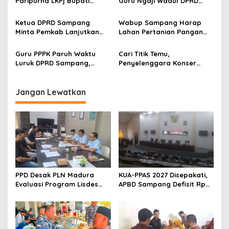
Paripurna LKPj Bupati
Guru Ngaji Wadul DPRD
Tahun 2025
Sampang
Ketua DPRD Sampang
Wabup Sampang Harap
Minta Pemkab Lanjutkan
Lahan Pertanian Pangan
Perbaikan Jalan Swadaya
Tetap Terjaga
Masyarakat
Guru PPPK Paruh Waktu
Cari Titik Temu,
Luruk DPRD Sampang,
Penyelenggara Konser
Minta Diperjuangkan
Valen di Sampang Terima
Kesejahteraannya
Masukan Kyai-Habaib
Jangan Lewatkan
PPD Desak PLN Madura
KUA-PPAS 2027 Disepakati,
Evaluasi Program Lisdes
APBD Sampang Defisit Rp
Sumenep, Ini Sebabnya
130,2 M