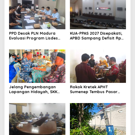
PPD Desak PLN Madura
KUA-PPAS 2027 Disepakati,
Evaluasi Program Lisdes
APBD Sampang Defisit Rp
Sumenep, Ini Sebabnya
130,2 M
Jelang Pengembangan
Rokok Kretek APHT
Lapangan Hidayah, SKK
Sumenep Tembus Pasar
Migas-PC North Madura II
Indonesia Timur
Perkuat Sinergi dengan
Nelayan Sampang