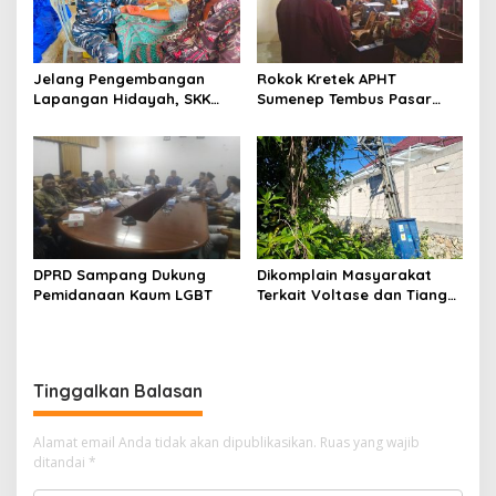
Jelang Pengembangan
Rokok Kretek APHT
Lapangan Hidayah, SKK
Sumenep Tembus Pasar
Migas-PC North Madura II
Indonesia Timur
Perkuat Sinergi dengan
Nelayan Sampang
DPRD Sampang Dukung
Dikomplain Masyarakat
Pemidanaan Kaum LGBT
Terkait Voltase dan Tiang
Miring, Ini Jawaban
Manager PLN ULP Sampang
Tinggalkan Balasan
Alamat email Anda tidak akan dipublikasikan.
Ruas yang wajib
ditandai
*