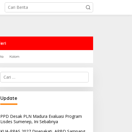
eri
rta
Kolom
Cari
untuk:
Update
PPD Desak PLN Madura Evaluasi Program
Lisdes Sumenep, Ini Sebabnya
KUA-PPAS 2027 Disepakati, APBD Sampang