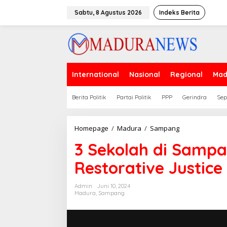
Lewati
ke
Sabtu, 8 Agustus 2026
Indeks Berita
konten
International
Nasional
Regional
Mad
Berita Politik
Partai Politik
PPP
Gerindra
Sep
3
Homepage
/
Madura
/
Sampang
Sekolah
3 Sekolah di Samp
di
Sampang
Restorative Justice
Punya
Rumah
Restorative
Admin
Juni 10, 2024
Justice
Madura
,
Sampang