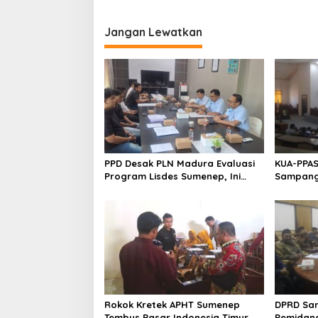
Jangan Lewatkan
PPD Desak PLN Madura Evaluasi
KUA-PPAS
Program Lisdes Sumenep, Ini
Sampang 
Sebabnya
Rokok Kretek APHT Sumenep
DPRD Sa
Tembus Pasar Indonesia Timur
Pemidan