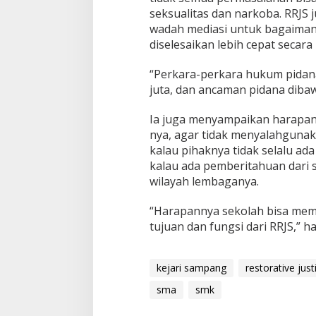
seksualitas dan narkoba. RRJS
wadah mediasi untuk bagaiman
diselesaikan lebih cepat secara
“Perkara-perkara hukum pidana
juta, dan ancaman pidana dibaw
Ia juga menyampaikan harapan
nya, agar tidak menyalahgunaka
kalau pihaknya tidak selalu ad
kalau ada pemberitahuan dari
wilayah lembaganya.
“Harapannya sekolah bisa mem
tujuan dan fungsi dari RRJS,” h
kejari sampang
restorative just
sma
smk