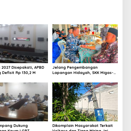
 2027 Disepakati, APBD
Jelang Pengembangan
Defisit Rp 130,2 M
Lapangan Hidayah, SKK Migas-
PC North Madura II Perkuat
Sinergi dengan Nelayan
Sampang
mpang Dukung
Dikomplain Masyarakat Terkait
aan Kaum LGBT
Voltase dan Tiang Miring, Ini