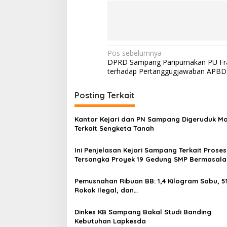
Navigasi
Pos sebelumnya
DPRD Sampang Paripurnakan PU Frak
pos
terhadap Pertanggugjawaban APBD
Posting Terkait
Kantor Kejari dan PN Sampang Digeruduk M
Terkait Sengketa Tanah
Ini Penjelasan Kejari Sampang Terkait Proses
Tersangka Proyek 19 Gedung SMP Bermasal
Pemusnahan Ribuan BB: 1,4 Kilogram Sabu, 51
Rokok Ilegal, dan…
Dinkes KB Sampang Bakal Studi Banding
Kebutuhan Lapkesda