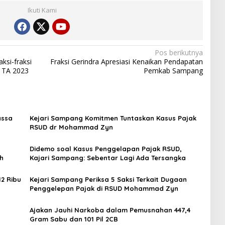
Ikuti Kami
Pos berikutnya
si-fraksi
Fraksi Gerindra Apresiasi Kenaikan Pendapatan
 TA 2023
Pemkab Sampang
assa
Kejari Sampang Komitmen Tuntaskan Kasus Pajak
RSUD dr Mohammad Zyn
Didemo soal Kasus Penggelapan Pajak RSUD,
ah
Kajari Sampang: Sebentar Lagi Ada Tersangka
2 Ribu
Kejari Sampang Periksa 5 Saksi Terkait Dugaan
Penggelepan Pajak di RSUD Mohammad Zyn
Ajakan Jauhi Narkoba dalam Pemusnahan 447,4
Gram Sabu dan 101 Pil 2CB