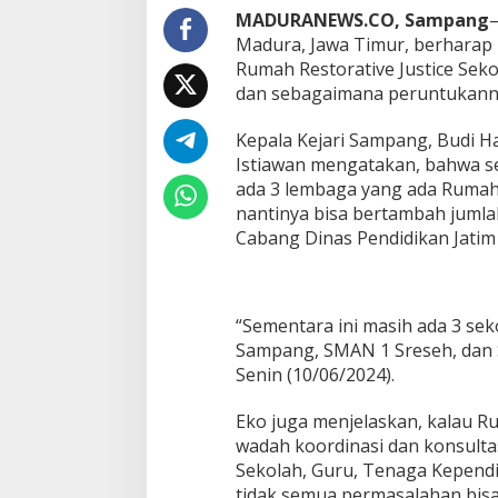
MADURANEWS.CO, Sampang
–
Madura, Jawa Timur, berharap
Rumah Restorative Justice Seko
dan sebagaimana peruntukann
Kepala Kejari Sampang, Budi Har
Istiawan mengatakan, bahwa se
ada 3 lembaga yang ada Rumah R
nantinya bisa bertambah juml
Cabang Dinas Pendidikan Jati
“Sementara ini masih ada 3 se
Sampang, SMAN 1 Sreseh, dan
Senin (10/06/2024).
Eko juga menjelaskan, kalau Ru
wadah koordinasi dan konsulta
Sekolah, Guru, Tenaga Kependid
tidak semua permasalahan bisa t