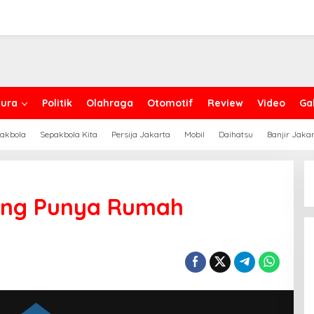
ura
Politik
Olahraga
Otomotif
Review
Video
Gal
akbola
Sepakbola Kita
Persija Jakarta
Mobil
Daihatsu
Banjir Jaka
ang Punya Rumah