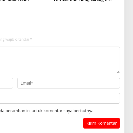
Jawaban Manager PLN ULP
Sampang
ng wajib ditandai
*
da peramban ini untuk komentar saya berikutnya.