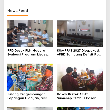
News Feed
PPD Desak PLN Madura
KUA-PPAS 2027 Disepakati,
Evaluasi Program Lisdes
APBD Sampang Defisit Rp
Sumenep, Ini Sebabnya
130,2 M
Jelang Pengembangan
Rokok Kretek APHT
Lapangan Hidayah, SKK
Sumenep Tembus Pasar
Migas-PC North Madura II
Indonesia Timur
Perkuat Sinergi dengan
Nelayan Sampang