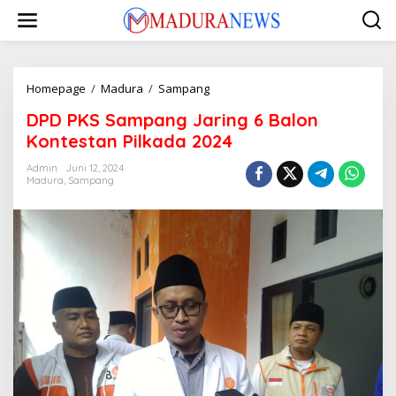
Lewati
ke
konten
DPD
Homepage
/
Madura
/
Sampang
PKS
DPD PKS Sampang Jaring 6 Balon
Sampang
Jaring
Kontestan Pilkada 2024
6
Balon
Admin
Juni 12, 2024
Madura
,
Sampang
Kontestan
Pilkada
2024