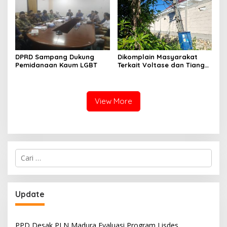
DPRD Sampang Dukung
Dikomplain Masyarakat
Pemidanaan Kaum LGBT
Terkait Voltase dan Tiang
Miring, Ini Jawaban
Manager PLN ULP Sampang
View More
Cari
untuk:
Update
PPD Desak PLN Madura Evaluasi Program Lisdes