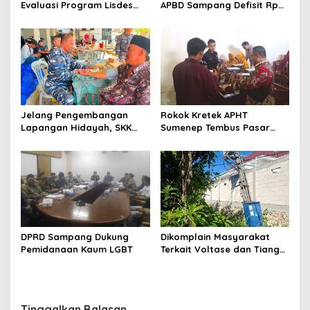
Evaluasi Program Lisdes
APBD Sampang Defisit Rp
Sumenep, Ini Sebabnya
130,2 M
Jelang Pengembangan
Rokok Kretek APHT
Lapangan Hidayah, SKK
Sumenep Tembus Pasar
Migas-PC North Madura II
Indonesia Timur
Perkuat Sinergi dengan
Nelayan Sampang
DPRD Sampang Dukung
Dikomplain Masyarakat
Pemidanaan Kaum LGBT
Terkait Voltase dan Tiang
Miring, Ini Jawaban
Manager PLN ULP Sampang
Tinggalkan Balasan