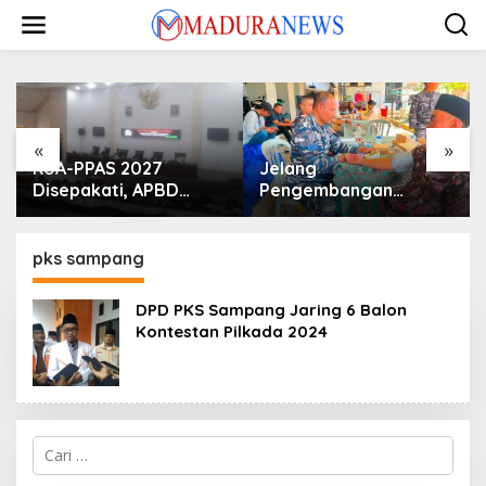
Lewati
ke
konten
«
»
KUA-PPAS 2027
Jelang
Disepakati, APBD
Pengembangan
Sampang Defisit Rp
Lapangan Hidayah,
130,2 M
SKK Migas-PC North
Madura II Perkuat
pks sampang
Sinergi dengan
Nelayan Sampang
DPD PKS Sampang Jaring 6 Balon
Kontestan Pilkada 2024
Cari
untuk: