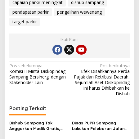
capaian parkir meningkat
dishub sampang
pendapatan parkir
pengalihan wewenang
target parkir
Ikuti Kami
Navigasi
Pos sebelumnya
Pos berikutnya
Komisi II Minta Diskopindag
Efek Disahkannya Perda
pos
Sampang Bersinergi dengan
Pajak dan Retribusi Daerah,
Stakeholder Lain
Sejumlah Aset Diskopindag
Ini harus Dihibahkan ke
Dishub
Posting Terkait
Dishub Sampang Tak
Dinas PUPR Sampang
Anggarkan Mudik Gratis,
Lakukan Pelebaran Jalan
Masyarakat Dipersilahkan
Tanpa Koordinasi dengan