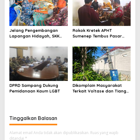
Jelang Pengembangan
Rokok Kretek APHT
Lapangan Hidayah, SKK
Sumenep Tembus Pasar
Migas-PC North Madura II
Indonesia Timur
Perkuat Sinergi dengan
Nelayan Sampang
DPRD Sampang Dukung
Dikomplain Masyarakat
Pemidanaan Kaum LGBT
Terkait Voltase dan Tiang
Miring, Ini Jawaban
Manager PLN ULP Sampang
Tinggalkan Balasan
Alamat email Anda tidak akan dipublikasikan.
Ruas yang wajib
ditandai
*