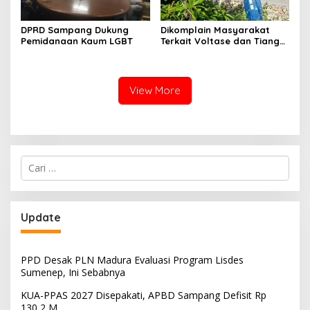
DPRD Sampang Dukung
Dikomplain Masyarakat
Pemidanaan Kaum LGBT
Terkait Voltase dan Tiang
Miring, Ini Jawaban
Manager PLN ULP Sampang
View More
Cari
untuk:
Update
PPD Desak PLN Madura Evaluasi Program Lisdes
Sumenep, Ini Sebabnya
KUA-PPAS 2027 Disepakati, APBD Sampang Defisit Rp
130,2 M