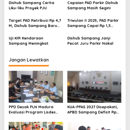
Berebut Kuota Pemprov
Dishub, Ini Akibatnya
Dishub Sampang Cerita
Capaian PAD Parkir Dishub
Jatim
Liku-liku Proyek PJU
Sampang Masih Segini
Target PAD Retribusi Rp 4,7
Triwulan II 2025, PAD Parkir
M, Dishub Sampang Baru
Sampang Capai Rp 1,5
Capai 52,8 Persen
Miliar
Uji KIR Kendaraan
Dishub Sampang Janji
Sampang Meningkat
Pecat Juru Parkir Nakal
Jangan Lewatkan
PPD Desak PLN Madura
KUA-PPAS 2027 Disepakati,
Evaluasi Program Lisdes
APBD Sampang Defisit Rp
Sumenep, Ini Sebabnya
130,2 M