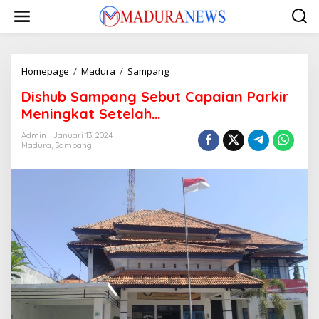
Lewati
ke
konten
Dishub
Homepage
/
Madura
/
Sampang
Sampang
Dishub Sampang Sebut Capaian Parkir
Sebut
Capaian
Meningkat Setelah…
Parkir
Meningkat
Admin
Januari 13, 2024
Madura
,
Sampang
Setelah…