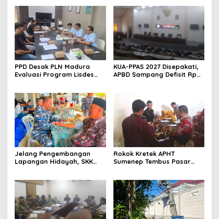
PPD Desak PLN Madura
KUA-PPAS 2027 Disepakati,
Evaluasi Program Lisdes
APBD Sampang Defisit Rp
Sumenep, Ini Sebabnya
130,2 M
Jelang Pengembangan
Rokok Kretek APHT
Lapangan Hidayah, SKK
Sumenep Tembus Pasar
Migas-PC North Madura II
Indonesia Timur
Perkuat Sinergi dengan
Nelayan Sampang