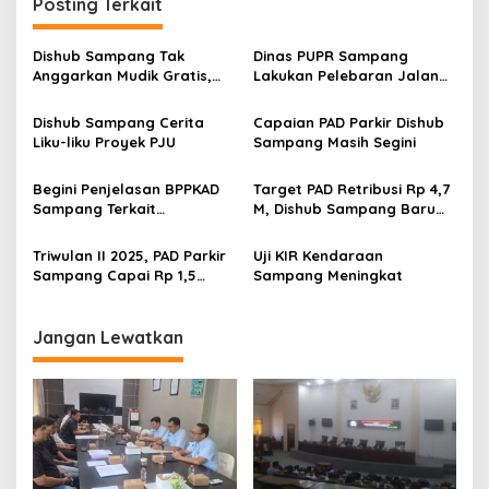
Posting Terkait
Dishub Sampang Tak
Dinas PUPR Sampang
Anggarkan Mudik Gratis,
Lakukan Pelebaran Jalan
Masyarakat Dipersilahkan
Tanpa Koordinasi dengan
Berebut Kuota Pemprov
Dishub, Ini Akibatnya
Dishub Sampang Cerita
Capaian PAD Parkir Dishub
Jatim
Liku-liku Proyek PJU
Sampang Masih Segini
Begini Penjelasan BPPKAD
Target PAD Retribusi Rp 4,7
Sampang Terkait
M, Dishub Sampang Baru
Penggunaan Balai Desa
Capai 52,8 Persen
Triwulan II 2025, PAD Parkir
Uji KIR Kendaraan
Sampang Capai Rp 1,5
Sampang Meningkat
Miliar
Jangan Lewatkan