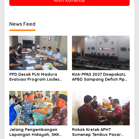
News Feed
PPD Desak PLN Madura
KUA-PPAS 2027 Disepakati,
Evaluasi Program Lisdes
APBD Sampang Defisit Rp
Sumenep, Ini Sebabnya
130,2 M
Jelang Pengembangan
Rokok Kretek APHT
Lapangan Hidayah, SKK
Sumenep Tembus Pasar