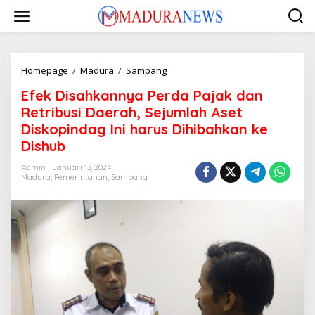
Lewati
ke
konten
Efek
Homepage
/
Madura
/
Sampang
Disahkannya
Efek Disahkannya Perda Pajak dan
Perda
Pajak
Retribusi Daerah, Sejumlah Aset
dan
Diskopindag Ini harus Dihibahkan ke
Retribusi
Dishub
Daerah,
Sejumlah
Admin
Januari 13, 2024
Aset
Madura
,
Pemerintahan
,
Sampang
Diskopindag
Ini
harus
Dihibahkan
ke
Dishub