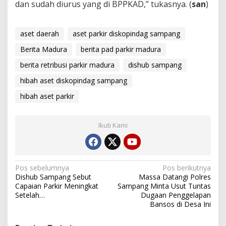
dan sudah diurus yang di BPPKAD,” tukasnya. (
san
)
aset daerah
aset parkir diskopindag sampang
Berita Madura
berita pad parkir madura
berita retribusi parkir madura
dishub sampang
hibah aset diskopindag sampang
hibah aset parkir
Ikuti Kami
Navigasi
Pos sebelumnya
Pos berikutnya
Dishub Sampang Sebut
Massa Datangi Polres
pos
Capaian Parkir Meningkat
Sampang Minta Usut Tuntas
Setelah…
Dugaan Penggelapan
Bansos di Desa Ini