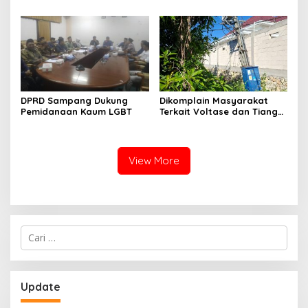
Migas-PC North Madura II
Indonesia Timur
Perkuat Sinergi dengan
Nelayan Sampang
DPRD Sampang Dukung
Dikomplain Masyarakat
Pemidanaan Kaum LGBT
Terkait Voltase dan Tiang
Miring, Ini Jawaban
Manager PLN ULP Sampang
View More
Cari
untuk:
Update