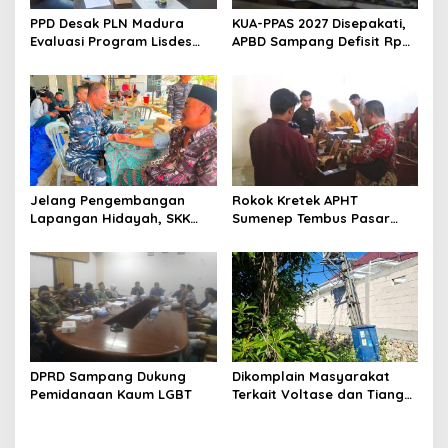
PPD Desak PLN Madura
KUA-PPAS 2027 Disepakati,
Evaluasi Program Lisdes
APBD Sampang Defisit Rp
Sumenep, Ini Sebabnya
130,2 M
Jelang Pengembangan
Rokok Kretek APHT
Lapangan Hidayah, SKK
Sumenep Tembus Pasar
Migas-PC North Madura II
Indonesia Timur
Perkuat Sinergi dengan
Nelayan Sampang
DPRD Sampang Dukung
Dikomplain Masyarakat
Pemidanaan Kaum LGBT
Terkait Voltase dan Tiang
Miring, Ini Jawaban
Manager PLN ULP Sampang