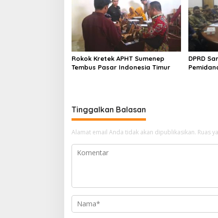
Rokok Kretek APHT Sumenep
DPRD Sa
Tembus Pasar Indonesia Timur
Pemidan
Tinggalkan Balasan
Alamat email Anda tidak akan dipublikasikan.
Ruas ya