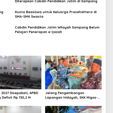
Diterapkan Cabdin Pendidikan Jatim di Sampang
ng
Kuota Beasiswa untuk Keluarga Prasehahtera di
SMA-SMK Swasta
Cabdin Pendidikan Jatim Wilayah Sampang Belum
Pelajari Penerapan e-Ijazah
 2027 Disepakati, APBD
Jelang Pengembangan
Defisit Rp 130,2 M
Lapangan Hidayah, SKK Migas-
PC North Madura II Perkuat
Sinergi dengan Nelayan
Sampang