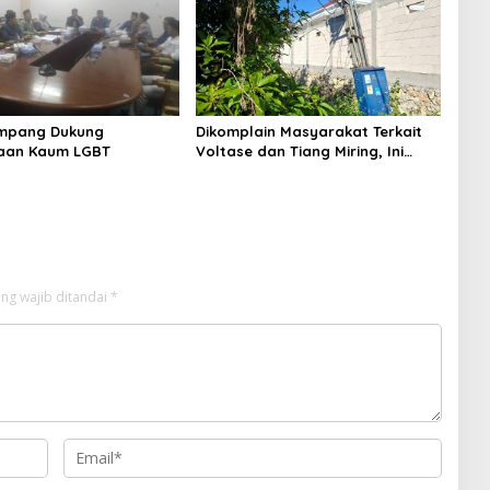
mpang Dukung
Dikomplain Masyarakat Terkait
aan Kaum LGBT
Voltase dan Tiang Miring, Ini
Jawaban Manager PLN ULP
Sampang
ng wajib ditandai
*