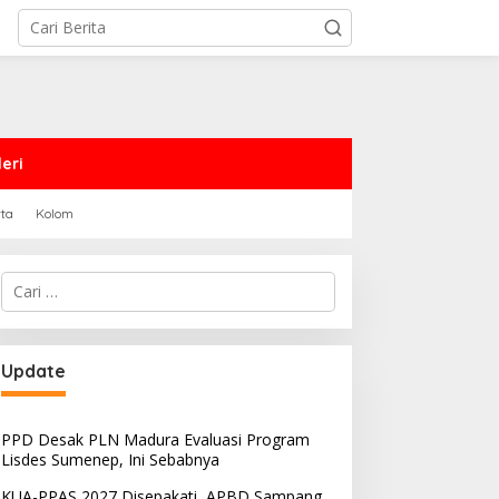
eri
rta
Kolom
Cari
untuk:
Update
PPD Desak PLN Madura Evaluasi Program
Lisdes Sumenep, Ini Sebabnya
KUA-PPAS 2027 Disepakati, APBD Sampang