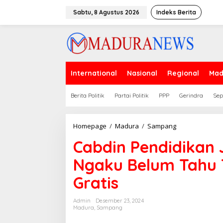
Lewati
ke
Sabtu, 8 Agustus 2026
Indeks Berita
konten
International
Nasional
Regional
Mad
Berita Politik
Partai Politik
PPP
Gerindra
Sep
Cabdin
Homepage
/
Madura
/
Sampang
Pendidikan
Cabdin Pendidikan
Jatim
Wilayah
Ngaku Belum Tahu T
Sampang
Ngaku
Gratis
Belum
Tahu
Teknis
Admin
Desember 23, 2024
Makan
Madura
,
Sampang
Bergizi