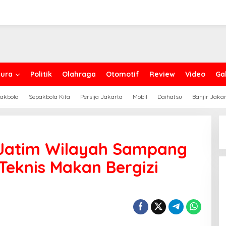
ura
Politik
Olahraga
Otomotif
Review
Video
Gal
akbola
Sepakbola Kita
Persija Jakarta
Mobil
Daihatsu
Banjir Jaka
 Jatim Wilayah Sampang
eknis Makan Bergizi