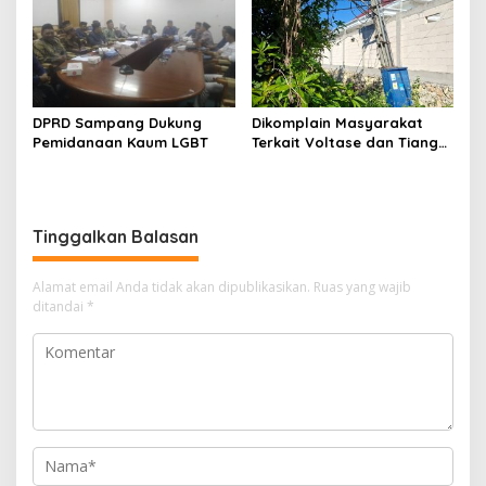
Nelayan Sampang
DPRD Sampang Dukung
Dikomplain Masyarakat
Pemidanaan Kaum LGBT
Terkait Voltase dan Tiang
Miring, Ini Jawaban
Manager PLN ULP Sampang
Tinggalkan Balasan
Alamat email Anda tidak akan dipublikasikan.
Ruas yang wajib
ditandai
*