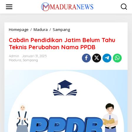
Lewati
ke
konten
Cabdin
Homepage
/
Madura
/
Sampang
Pendidikan
Cabdin Pendidikan Jatim Belum Tahu
Jatim
Belum
Teknis Perubahan Nama PPDB
Tahu
Teknis
Admin
Januari 31, 2025
Madura
,
Sampang
Perubahan
Nama
PPDB