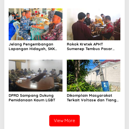
Sumenep, Ini Sebabnya
130,2 M
Jelang Pengembangan
Rokok Kretek APHT
Lapangan Hidayah, SKK
Sumenep Tembus Pasar
Migas-PC North Madura II
Indonesia Timur
Perkuat Sinergi dengan
Nelayan Sampang
DPRD Sampang Dukung
Dikomplain Masyarakat
Pemidanaan Kaum LGBT
Terkait Voltase dan Tiang
Miring, Ini Jawaban
Manager PLN ULP Sampang
View More