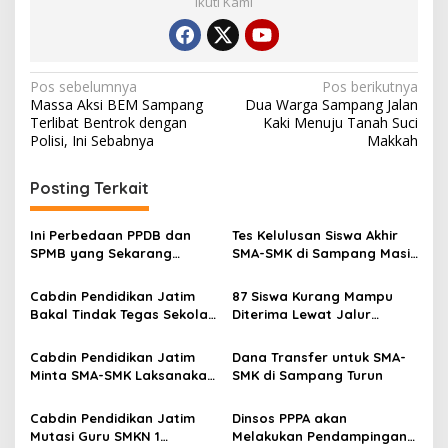
Ikuti Kami
Navigasi
Pos sebelumnya
Pos berikutnya
Massa Aksi BEM Sampang
Dua Warga Sampang Jalan
pos
Terlibat Bentrok dengan
Kaki Menuju Tanah Suci
Polisi, Ini Sebabnya
Makkah
Posting Terkait
Ini Perbedaan PPDB dan
Tes Kelulusan Siswa Akhir
SPMB yang Sekarang
SMA-SMK di Sampang Masih
Diterapkan Cabdin
Menggunakan Sistem Lama
Pendidikan Jatim di
Cabdin Pendidikan Jatim
87 Siswa Kurang Mampu
Sampang
Bakal Tindak Tegas Sekolah
Diterima Lewat Jalur
Menengah yang Gelar
Afirmasi Tingkat SMA-SMK
Wisuda Kelulusan
di Sampang
Cabdin Pendidikan Jatim
Dana Transfer untuk SMA-
Minta SMA-SMK Laksanakan
SMK di Sampang Turun
Penilaian Akhir Tahun
Cabdin Pendidikan Jatim
Dinsos PPPA akan
Mutasi Guru SMKN 1
Melakukan Pendampingan