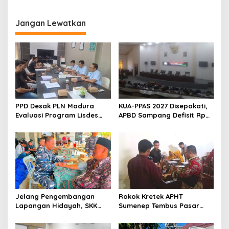
Sampang, Terlibat Kasus Ini
Terhadap Siswa Korban
Pelecehan Seksual
Jangan Lewatkan
PPD Desak PLN Madura
KUA-PPAS 2027 Disepakati,
Evaluasi Program Lisdes
APBD Sampang Defisit Rp
Sumenep, Ini Sebabnya
130,2 M
Jelang Pengembangan
Rokok Kretek APHT
Lapangan Hidayah, SKK
Sumenep Tembus Pasar
Migas-PC North Madura II
Indonesia Timur
Perkuat Sinergi dengan