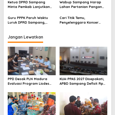
Ketua DPRD Sampang
Wabup Sampang Harap
Minta Pemkab Lanjutkan
Lahan Pertanian Pangan
Perbaikan Jalan Swadaya
Tetap Terjaga
Masyarakat
Guru PPPK Paruh Waktu
Cari Titik Temu,
Luruk DPRD Sampang,
Penyelenggara Konser
Minta Diperjuangkan
Valen di Sampang Terima
Kesejahteraannya
Masukan Kyai-Habaib
Jangan Lewatkan
PPD Desak PLN Madura
KUA-PPAS 2027 Disepakati,
Evaluasi Program Lisdes
APBD Sampang Defisit Rp
Sumenep, Ini Sebabnya
130,2 M