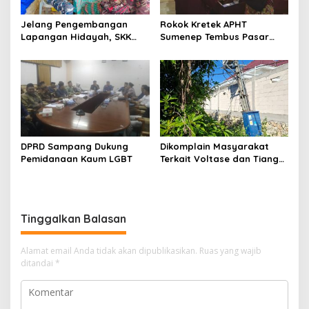
Jelang Pengembangan
Rokok Kretek APHT
Lapangan Hidayah, SKK
Sumenep Tembus Pasar
Migas-PC North Madura II
Indonesia Timur
Perkuat Sinergi dengan
Nelayan Sampang
DPRD Sampang Dukung
Dikomplain Masyarakat
Pemidanaan Kaum LGBT
Terkait Voltase dan Tiang
Miring, Ini Jawaban
Manager PLN ULP Sampang
Tinggalkan Balasan
Alamat email Anda tidak akan dipublikasikan.
Ruas yang wajib
ditandai
*