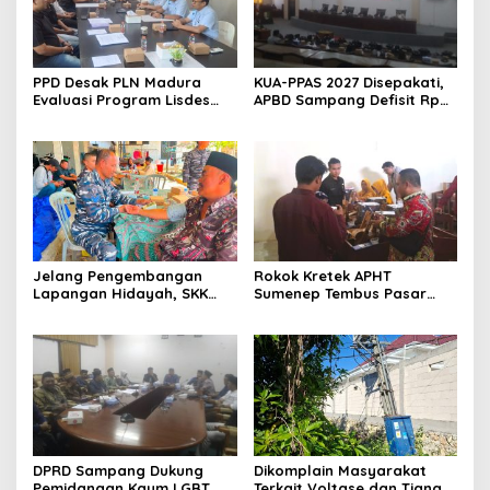
PPD Desak PLN Madura
KUA-PPAS 2027 Disepakati,
Evaluasi Program Lisdes
APBD Sampang Defisit Rp
Sumenep, Ini Sebabnya
130,2 M
Jelang Pengembangan
Rokok Kretek APHT
Lapangan Hidayah, SKK
Sumenep Tembus Pasar
Migas-PC North Madura II
Indonesia Timur
Perkuat Sinergi dengan
Nelayan Sampang
DPRD Sampang Dukung
Dikomplain Masyarakat
Pemidanaan Kaum LGBT
Terkait Voltase dan Tiang