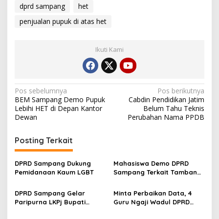
dprd sampang
het
penjualan pupuk di atas het
Ikuti Kami
Navigasi
Pos sebelumnya
Pos berikutnya
BEM Sampang Demo Pupuk
Cabdin Pendidikan Jatim
pos
Lebihi HET di Depan Kantor
Belum Tahu Teknis
Dewan
Perubahan Nama PPDB
Posting Terkait
DPRD Sampang Dukung
Mahasiswa Demo DPRD
Pemidanaan Kaum LGBT
Sampang Terkait Tambang
Galian C Ilegal
DPRD Sampang Gelar
Minta Perbaikan Data, 4
Paripurna LKPj Bupati
Guru Ngaji Wadul DPRD
Tahun 2025
Sampang