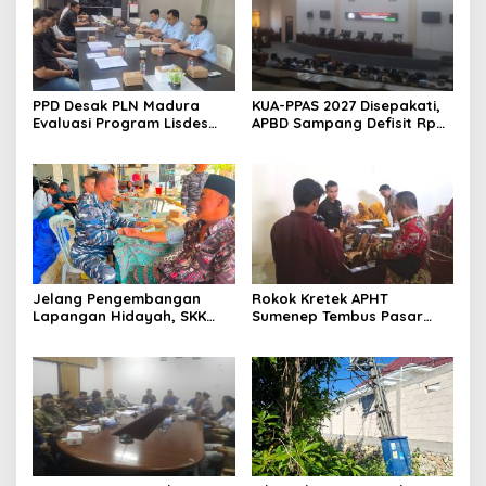
PPD Desak PLN Madura
KUA-PPAS 2027 Disepakati,
Evaluasi Program Lisdes
APBD Sampang Defisit Rp
Sumenep, Ini Sebabnya
130,2 M
Jelang Pengembangan
Rokok Kretek APHT
Lapangan Hidayah, SKK
Sumenep Tembus Pasar
Migas-PC North Madura II
Indonesia Timur
Perkuat Sinergi dengan
Nelayan Sampang