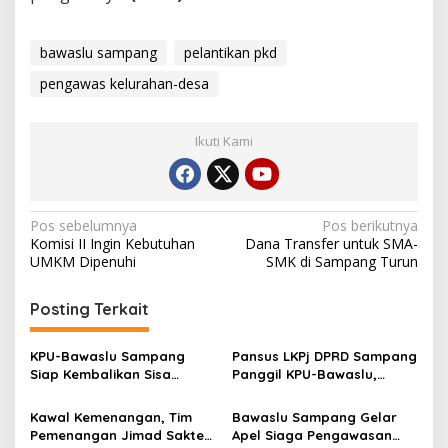
bawaslu sampang
pelantikan pkd
pengawas kelurahan-desa
Ikuti Kami
Navigasi
Pos sebelumnya
Pos berikutnya
Komisi II Ingin Kebutuhan
Dana Transfer untuk SMA-
pos
UMKM Dipenuhi
SMK di Sampang Turun
Posting Terkait
KPU-Bawaslu Sampang
Pansus LKPj DPRD Sampang
Siap Kembalikan Sisa
Panggil KPU-Bawaslu,
Anggaran Pilkada 2024
Keduanya Diminta
Kembalikan Anggaran Rp
Kawal Kemenangan, Tim
Bawaslu Sampang Gelar
12,6 M
Pemenangan Jimad Sakteh
Apel Siaga Pengawasan