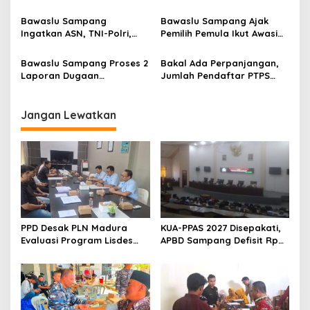
Datangi Bawaslu-KPU
Pilkada Serentak 2024, Ini
Sampang
Pesan Ketua Bawaslu Jatim
Bawaslu Sampang
Bawaslu Sampang Ajak
Ingatkan ASN, TNI-Polri,
Pemilih Pemula Ikut Awasi
dan Kepala Desa Netral
Pilkada 2024
dalam Pilkada 2024
Bawaslu Sampang Proses 2
Bakal Ada Perpanjangan,
Laporan Dugaan
Jumlah Pendaftar PTPS
Pelanggaran Tahapan
Sreseh Belum Penuhi
Pilkada Serentak 2024
Kebutuhan
Jangan Lewatkan
PPD Desak PLN Madura
KUA-PPAS 2027 Disepakati,
Evaluasi Program Lisdes
APBD Sampang Defisit Rp
Sumenep, Ini Sebabnya
130,2 M