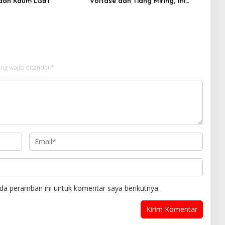
aan Kaum LGBT
Voltase dan Tiang Miring, Ini
Jawaban Manager PLN ULP
Sampang
ng wajib ditandai
*
da peramban ini untuk komentar saya berikutnya.