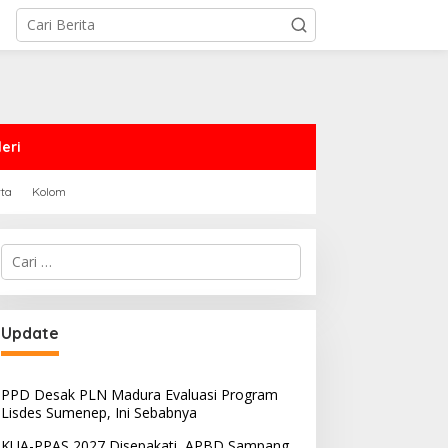
eri
rta
Kolom
Cari
untuk:
Update
PPD Desak PLN Madura Evaluasi Program
Lisdes Sumenep, Ini Sebabnya
KUA-PPAS 2027 Disepakati, APBD Sampang