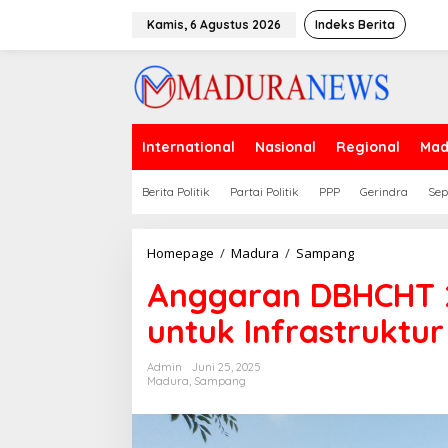
Lewati
ke
Kamis, 6 Agustus 2026
Indeks Berita
konten
International
Nasional
Regional
Mad
Berita Politik
Partai Politik
PPP
Gerindra
Sep
Anggaran
Homepage
/
Madura
/
Sampang
DBHCHT
Anggaran DBHCHT 2
2026
Tak
untuk Infrastruktur
Bisa
Dialihkan
untuk
Admin
Juni 25, 2025
Infrastruktur
Madura
,
Sampang