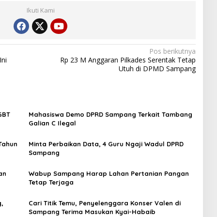
Ikuti Kami
Pos berikutnya
Ini
Rp 23 M Anggaran Pilkades Serentak Tetap
Utuh di DPMD Sampang
LGBT
Mahasiswa Demo DPRD Sampang Terkait Tambang
Galian C Ilegal
Tahun
Minta Perbaikan Data, 4 Guru Ngaji Wadul DPRD
Sampang
an
Wabup Sampang Harap Lahan Pertanian Pangan
Tetap Terjaga
,
Cari Titik Temu, Penyelenggara Konser Valen di
Sampang Terima Masukan Kyai-Habaib