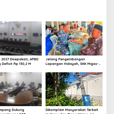
 2027 Disepakati, APBD
Jelang Pengembangan
Defisit Rp 130,2 M
Lapangan Hidayah, SKK Migas-
PC North Madura II Perkuat
Sinergi dengan Nelayan
Sampang
mpang Dukung
Dikomplain Masyarakat Terkait