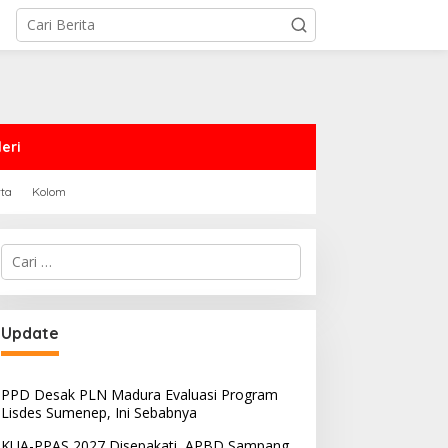
eri
rta
Kolom
Cari
untuk:
Update
PPD Desak PLN Madura Evaluasi Program
Lisdes Sumenep, Ini Sebabnya
KUA-PPAS 2027 Disepakati, APBD Sampang