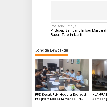
Navigasi
Pos sebelumnya
Pj Bupati Sampang Imbau Masyara
pos
Bupati Terpilih Nanti
Jangan Lewatkan
PPD Desak PLN Madura Evaluasi
KUA-PPAS
Program Lisdes Sumenep, Ini
Sampang 
Sebabnya