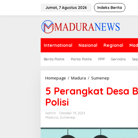
Lewati
ke
Jumat, 7 Agustus 2026
Indeks Berita
konten
International
Nasional
Regional
Mad
Berita Politik
Partai Politik
PPP
Gerindra
Sep
5
Homepage
/
Madura
/
Sumenep
Perangkat
5 Perangkat Desa 
Desa
Badur
Polisi
Sumenep
Ditahan
Polisi
Admin
Oktober 19, 2024
Madura
,
Sumenep