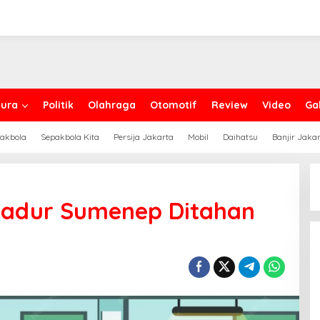
ura
Politik
Olahraga
Otomotif
Review
Video
Gal
akbola
Sepakbola Kita
Persija Jakarta
Mobil
Daihatsu
Banjir Jaka
Badur Sumenep Ditahan