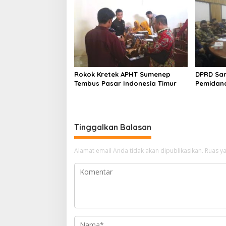
Rokok Kretek APHT Sumenep
DPRD Sa
Tembus Pasar Indonesia Timur
Pemidan
Tinggalkan Balasan
Alamat email Anda tidak akan dipublikasikan.
Ruas ya