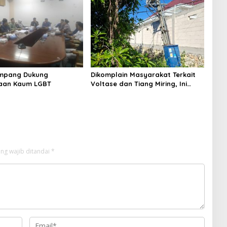
Sinergi dengan Nelayan
Sampang
mpang Dukung
Dikomplain Masyarakat Terkait
aan Kaum LGBT
Voltase dan Tiang Miring, Ini
Jawaban Manager PLN ULP
Sampang
ng wajib ditandai
*