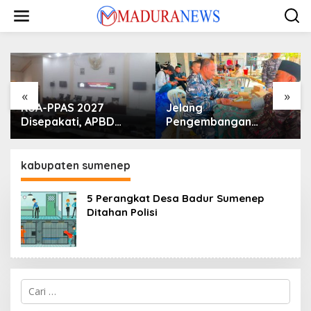
Lewati
ke
konten
«
»
KUA-PPAS 2027
Jelang
Disepakati, APBD
Pengembangan
Sampang Defisit Rp
Lapangan Hidayah,
130,2 M
SKK Migas-PC North
Madura II Perkuat
kabupaten sumenep
Sinergi dengan
Nelayan Sampang
5 Perangkat Desa Badur Sumenep
Ditahan Polisi
Cari
untuk: