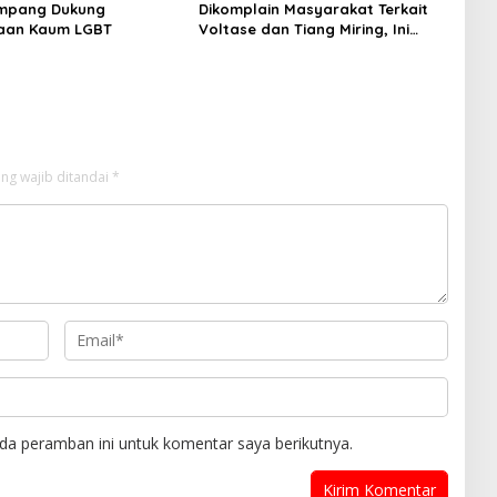
mpang Dukung
Dikomplain Masyarakat Terkait
aan Kaum LGBT
Voltase dan Tiang Miring, Ini
Jawaban Manager PLN ULP
Sampang
ng wajib ditandai
*
da peramban ini untuk komentar saya berikutnya.