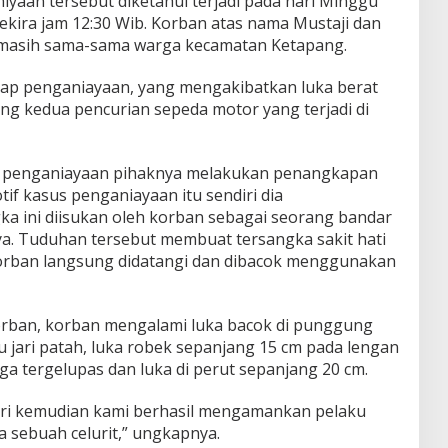
yaan tersebut diketahui terjadi pada hari Minggu
sekira jam 12:30 Wib. Korban atas nama Mustaji dan
 masih sama-sama warga kecamatan Ketapang.
kap penganiayaan, yang mengakibatkan luka berat
ang kedua pencurian sepeda motor yang terjadi di
an penganiayaan pihaknya melakukan penangkapan
if kasus penganiayaan itu sendiri dia
a ini diisukan oleh korban sebagai seorang bandar
a. Tuduhan tersebut membuat tersangka sakit hati
korban langsung didatangi dan dibacok menggunakan
orban, korban mengalami luka bacok di punggung
 jari patah, luka robek sepanjang 15 cm pada lengan
a tergelupas dan luka di perut sepanjang 20 cm.
hari kemudian kami berhasil mengamankan pelaku
 sebuah celurit,” ungkapnya.