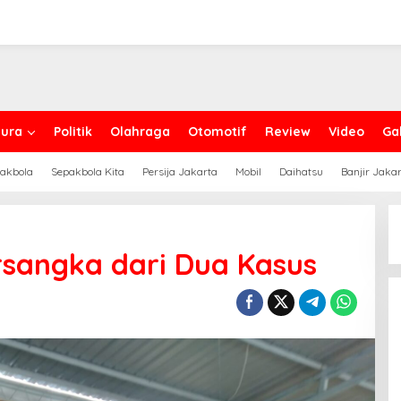
ura
Politik
Olahraga
Otomotif
Review
Video
Gal
akbola
Sepakbola Kita
Persija Jakarta
Mobil
Daihatsu
Banjir Jaka
ersangka dari Dua Kasus