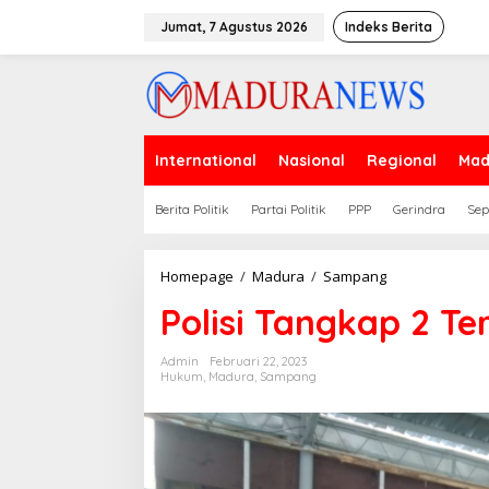
Lewati
ke
Jumat, 7 Agustus 2026
Indeks Berita
konten
International
Nasional
Regional
Mad
Berita Politik
Partai Politik
PPP
Gerindra
Sep
Polisi
Homepage
/
Madura
/
Sampang
Tangkap
Polisi Tangkap 2 T
2
Tersangka
dari
Admin
Februari 22, 2023
Dua
Hukum
,
Madura
,
Sampang
Kasus