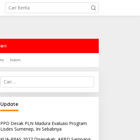
eri
rta
Kolom
Cari
untuk:
Update
PPD Desak PLN Madura Evaluasi Program
Lisdes Sumenep, Ini Sebabnya
KUA-PPAS 2027 Disepakati, APBD Sampang