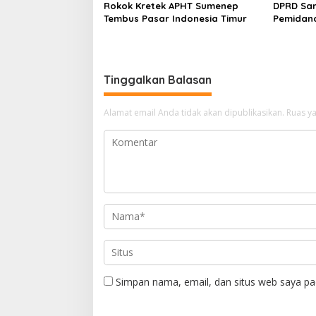
Rokok Kretek APHT Sumenep
DPRD Sa
Tembus Pasar Indonesia Timur
Pemidan
Tinggalkan Balasan
Alamat email Anda tidak akan dipublikasikan.
Ruas ya
Simpan nama, email, dan situs web saya pa