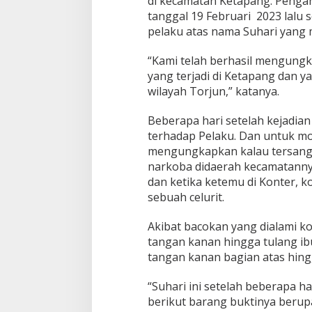
di kecamatan Ketapang. Pengani
tanggal 19 Februari 2023 lalu 
pelaku atas nama Suhari yang
“Kami telah berhasil mengung
yang terjadi di Ketapang dan y
wilayah Torjun,” katanya.
Beberapa hari setelah kejadi
terhadap Pelaku. Dan untuk mot
mengungkapkan kalau tersangk
narkoba didaerah kecamatanny
dan ketika ketemu di Konter, 
sebuah celurit.
Akibat bacokan yang dialami k
tangan kanan hingga tulang ibu
tangan kanan bagian atas hingg
“Suhari ini setelah beberapa 
berikut barang buktinya berupa