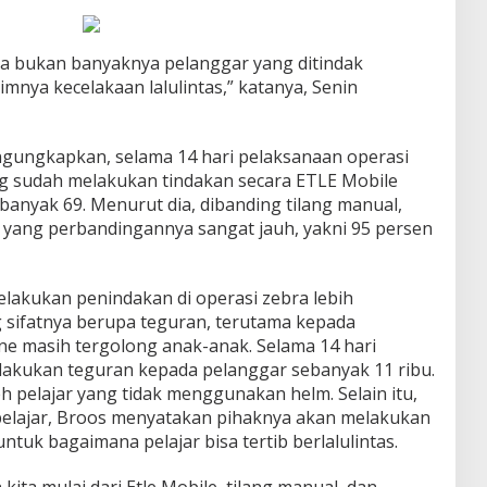
ya bukan banyaknya pelanggar yang ditindak
imnya kecelakaan lalulintas,” katanya, Senin
gungkapkan, selama 14 hari pelaksanaan operasi
g sudah melakukan tindakan secara ETLE Mobile
banyak 69. Menurut dia, dibanding tilang manual,
n yang perbandingannya sangat jauh, yakni 95 persen
lakukan penindakan di operasi zebra lebih
sifatnya berupa teguran, terutama kepada
ne masih tergolong anak-anak. Selama 14 hari
lakukan teguran kepada pelanggar sebanyak 11 ribu.
eh pelajar yang tidak menggunakan helm. Selain itu,
pelajar, Broos menyatakan pihaknya akan melakukan
untuk bagaimana pelajar bisa tertib berlalulintas.
ita mulai dari Etle Mobile, tilang manual, dan