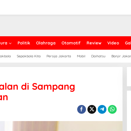
ura
Politik
Olahraga
Otomotif
Review
Video
Gal
akbola
Sepakbola Kita
Persija Jakarta
Mobil
Daihatsu
Banjir Jaka
Jalan di Sampang
an