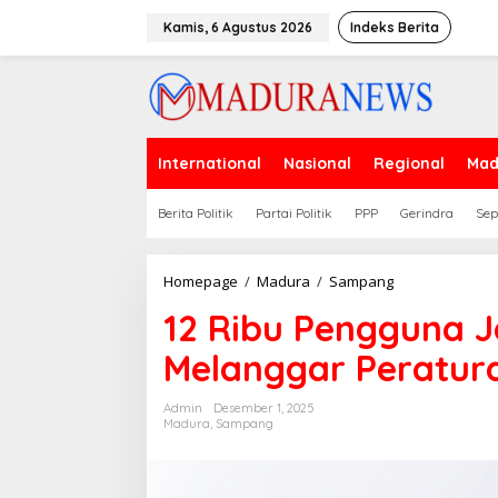
Lewati
ke
Kamis, 6 Agustus 2026
Indeks Berita
konten
International
Nasional
Regional
Mad
Berita Politik
Partai Politik
PPP
Gerindra
Sep
12
Homepage
/
Madura
/
Sampang
Ribu
12 Ribu Pengguna 
Pengguna
Jalan
Melanggar Peratur
di
Sampang
Melanggar
Admin
Desember 1, 2025
Peraturan
Madura
,
Sampang