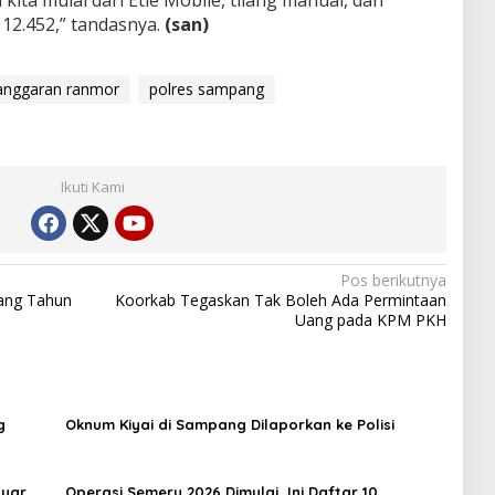
 12.452,” tandasnya.
(san)
anggaran ranmor
polres sampang
Ikuti Kami
Pos berikutnya
ang Tahun
Koorkab Tegaskan Tak Boleh Ada Permintaan
Uang pada KPM PKH
g
Oknum Kiyai di Sampang Dilaporkan ke Polisi
luar
Operasi Semeru 2026 Dimulai, Ini Daftar 10