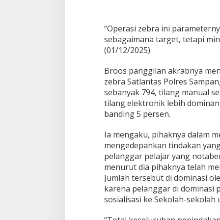
“Operasi zebra ini parametern
sebagaimana target, tetapi min
(01/12/2025).
Broos panggilan akrabnya men
zebra Satlantas Polres Sampan
sebanyak 794, tilang manual se
tilang elektronik lebih domina
banding 5 persen.
Ia mengaku, pihaknya dalam me
mengedepankan tindakan yang 
pelanggar pelajar yang notabe
menurut dia pihaknya telah me
Jumlah tersebut di dominasi ol
karena pelanggar di dominasi 
sosialisasi ke Sekolah-sekolah 
“Total keseluruhan penindakan k