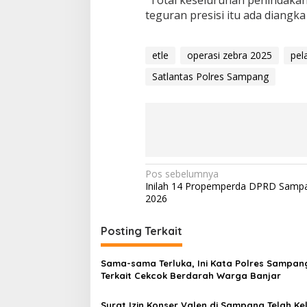
teguran presisi itu ada diangka
etle
operasi zebra 2025
pel
Satlantas Polres Sampang
Navigasi
Pos sebelumnya
Inilah 14 Propemperda DPRD Samp
pos
2026
Posting Terkait
Sama-sama Terluka, Ini Kata Polres Sampan
Terkait Cekcok Berdarah Warga Banjar
Surat Izin Konser Valen di Sampang Telah Ke