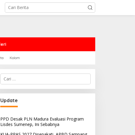
eri
rta
Kolom
Cari
untuk:
Update
PPD Desak PLN Madura Evaluasi Program
Lisdes Sumenep, Ini Sebabnya
KUA-PPAS 2027 Disepakati, APBD Sampang