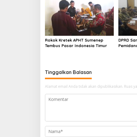
Rokok Kretek APHT Sumenep
DPRD Sa
Tembus Pasar Indonesia Timur
Pemidan
Tinggalkan Balasan
Alamat email Anda tidak akan dipublikasikan.
Ruas ya