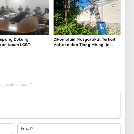
Sampang
mpang Dukung
Dikomplain Masyarakat Terkait
aan Kaum LGBT
Voltase dan Tiang Miring, Ini
Jawaban Manager PLN ULP
Sampang
ng wajib ditandai
*