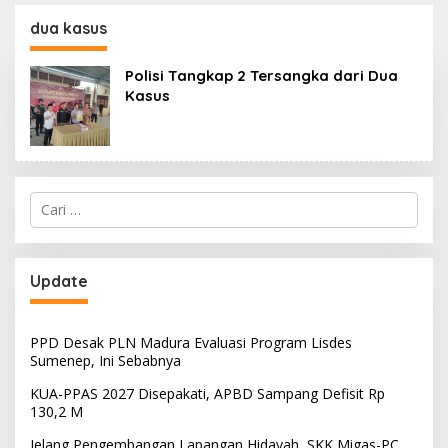
130,2 M
SKK Migas-PC North
Madura II Perkuat
dua kasus
Sinergi dengan
Nelayan Sampang
Polisi Tangkap 2 Tersangka dari Dua
Kasus
Cari
untuk:
Update
PPD Desak PLN Madura Evaluasi Program Lisdes
Sumenep, Ini Sebabnya
KUA-PPAS 2027 Disepakati, APBD Sampang Defisit Rp
130,2 M
Jelang Pengembangan Lapangan Hidayah, SKK Migas-PC