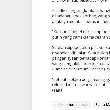
340 KUHP sub pasal 338 KUHP,”
Rasidie mengungkapkan, bahwa
dihadapan anak korban, yang s
anaknya membeli petasan men
“Korban dipepet dari samping 
putih yang sama-sama searah 
Setelah dipepet oleh pelaku, 
disebelah kiri jalan. Saat itul
penganiayaan terhadap korban 
yang mengakibatkan korban ta
Rumah Sakit Umum Daerah (RS
“Setelah pelaku pergi meningg
celurit dari kulit warna coklat 
(san)
berita hukum madura
Berita M