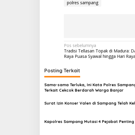
polres sampang
Navigasi
Pos sebelumnya
Tradisi Tellasan Topak di Madura: Da
pos
Raya Puasa Syawal hingga Hari Ra
Posting Terkait
Sama-sama Terluka, Ini Kata Polres Sampan
Terkait Cekcok Berdarah Warga Banjar
Surat Izin Konser Valen di Sampang Telah Ke
Kapolres Sampang Mutasi 4 Pejabat Penting