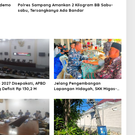
Didemo
Polres Sampang Amankan 2 Kilogram BB Sabu-
sabu, Tersangkanya Ada Bandar
 2027 Disepakati, APBD
Jelang Pengembangan
Defisit Rp 130,2 M
Lapangan Hidayah, SKK Migas-
PC North Madura II Perkuat
Sinergi dengan Nelayan
Sampang