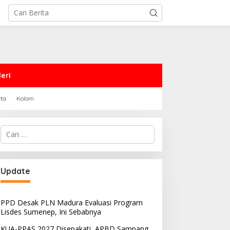
eri
rta
Kolom
Cari
untuk:
Update
PPD Desak PLN Madura Evaluasi Program
Lisdes Sumenep, Ini Sebabnya
KUA-PPAS 2027 Disepakati, APBD Sampang