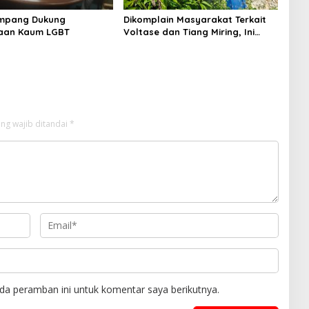
mpang Dukung
Dikomplain Masyarakat Terkait
aan Kaum LGBT
Voltase dan Tiang Miring, Ini
Jawaban Manager PLN ULP
Sampang
ng wajib ditandai
*
da peramban ini untuk komentar saya berikutnya.