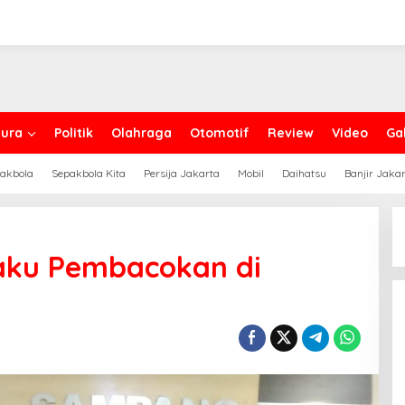
ura
Politik
Olahraga
Otomotif
Review
Video
Gal
akbola
Sepakbola Kita
Persija Jakarta
Mobil
Daihatsu
Banjir Jaka
laku Pembacokan di