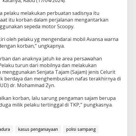
 katanya, Rabu (17/04/2024).
 pelaku melakukan perbuatan sadisnya itu
aat itu korban dalam perjalanan mengantarkan
ggunakan sepeda motor Scoopy.
kiri oleh pelaku yg mengendarai mobil Avansa warna
dengan korban,” ungkapnya.
korban dan anaknya jatuh ke area persawahan
ah Pelaku turun dari mobilnya dan melakukan
menggunakan Senjata Tajam (Sajam) jenis Celurit
k berdaya dan menghembuskan nafas terakhirnya di
UD) dr. Mohammad Zyn.
alkan korban, lalu sarung pengaman sajam berupa
diduga milik pelaku tertinggal di TKP,” pungkasnya.
adura
kasus penganiayaan
polisi sampang