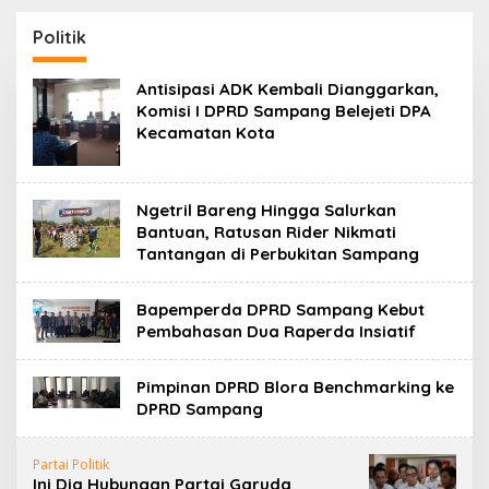
130,2 M
SKK Migas-PC North
Madura II Perkuat
Politik
Sinergi dengan
Nelayan Sampang
Antisipasi ADK Kembali Dianggarkan,
Komisi I DPRD Sampang Belejeti DPA
Kecamatan Kota
Ngetril Bareng Hingga Salurkan
Bantuan, Ratusan Rider Nikmati
Tantangan di Perbukitan Sampang
Bapemperda DPRD Sampang Kebut
Pembahasan Dua Raperda Insiatif
Pimpinan DPRD Blora Benchmarking ke
DPRD Sampang
Partai Politik
Ini Dia Hubungan Partai Garuda