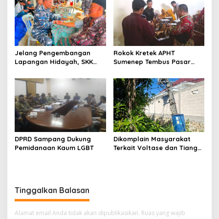
Jelang Pengembangan
Rokok Kretek APHT
Lapangan Hidayah, SKK
Sumenep Tembus Pasar
Migas-PC North Madura II
Indonesia Timur
Perkuat Sinergi dengan
Nelayan Sampang
DPRD Sampang Dukung
Dikomplain Masyarakat
Pemidanaan Kaum LGBT
Terkait Voltase dan Tiang
Miring, Ini Jawaban
Manager PLN ULP Sampang
Tinggalkan Balasan
Alamat email Anda tidak akan dipublikasikan.
Ruas yang wajib