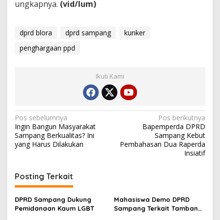
ungkapnya.
(vid/lum)
dprd blora
dprd sampang
kunker
penghargaan ppd
Ikuti Kami
Navigasi
Pos sebelumnya
Pos berikutnya
Ingin Bangun Masyarakat
Bapemperda DPRD
pos
Sampang Berkualitas? Ini
Sampang Kebut
yang Harus Dilakukan
Pembahasan Dua Raperda
Insiatif
Posting Terkait
DPRD Sampang Dukung
Mahasiswa Demo DPRD
Pemidanaan Kaum LGBT
Sampang Terkait Tambang
Galian C Ilegal