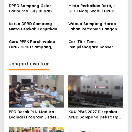
DPRD Sampang Gelar
Minta Perbaikan Data, 4
Paripurna LKPj Bupati
Guru Ngaji Wadul DPRD
Tahun 2025
Sampang
Ketua DPRD Sampang
Wabup Sampang Harap
Minta Pemkab Lanjutkan
Lahan Pertanian Pangan
Perbaikan Jalan Swadaya
Tetap Terjaga
Masyarakat
Guru PPPK Paruh Waktu
Cari Titik Temu,
Luruk DPRD Sampang,
Penyelenggara Konser
Minta Diperjuangkan
Valen di Sampang Terima
Kesejahteraannya
Masukan Kyai-Habaib
Jangan Lewatkan
PPD Desak PLN Madura
KUA-PPAS 2027 Disepakati,
Evaluasi Program Lisdes
APBD Sampang Defisit Rp
Sumenep, Ini Sebabnya
130,2 M