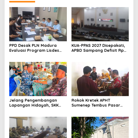
PPD Desak PLN Madura
KUA-PPAS 2027 Disepakati,
Evaluasi Program Lisdes
APBD Sampang Defisit Rp
Sumenep, Ini Sebabnya
130,2 M
Jelang Pengembangan
Rokok Kretek APHT
Lapangan Hidayah, SKK
Sumenep Tembus Pasar
Migas-PC North Madura II
Indonesia Timur
Perkuat Sinergi dengan
Nelayan Sampang