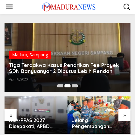
Lewati
ke
konten
Madura
,
Sampang
Tiga Terdakwa Kasus Penarikan Fee Proyek
SDN Banyuanyar 2 Diputus Lebih Rendah
April 8, 2020
«
»
KUA-PPAS 2027
Jelang
Disepakati, APBD
Pengembangan
Sampang Defisit Rp
Lapangan Hidayah,