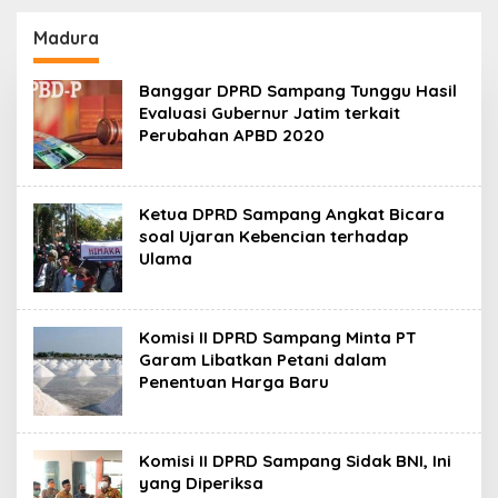
130,2 M
SKK Migas-PC North
Madura II Perkuat
Madura
Sinergi dengan
Nelayan Sampang
Banggar DPRD Sampang Tunggu Hasil
Evaluasi Gubernur Jatim terkait
Perubahan APBD 2020
Ketua DPRD Sampang Angkat Bicara
soal Ujaran Kebencian terhadap
Ulama
Komisi II DPRD Sampang Minta PT
Garam Libatkan Petani dalam
Penentuan Harga Baru
Komisi II DPRD Sampang Sidak BNI, Ini
yang Diperiksa