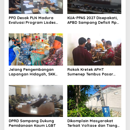
PPD Desak PLN Madura
KUA-PPAS 2027 Disepakati,
Evaluasi Program Lisdes
APBD Sampang Defisit Rp
Sumenep, Ini Sebabnya
130,2 M
Jelang Pengembangan
Rokok Kretek APHT
Lapangan Hidayah, SKK
Sumenep Tembus Pasar
Migas-PC North Madura II
Indonesia Timur
Perkuat Sinergi dengan
Nelayan Sampang
DPRD Sampang Dukung
Dikomplain Masyarakat
Pemidanaan Kaum LGBT
Terkait Voltase dan Tiang