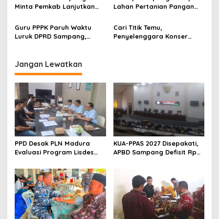
Minta Pemkab Lanjutkan
Lahan Pertanian Pangan
Perbaikan Jalan Swadaya
Tetap Terjaga
Masyarakat
Guru PPPK Paruh Waktu
Cari Titik Temu,
Luruk DPRD Sampang,
Penyelenggara Konser
Minta Diperjuangkan
Valen di Sampang Terima
Kesejahteraannya
Masukan Kyai-Habaib
Jangan Lewatkan
PPD Desak PLN Madura
KUA-PPAS 2027 Disepakati,
Evaluasi Program Lisdes
APBD Sampang Defisit Rp
Sumenep, Ini Sebabnya
130,2 M