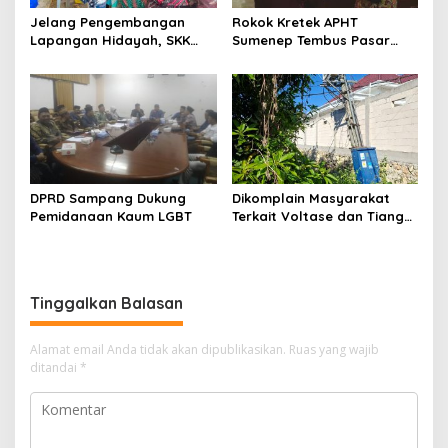
Jelang Pengembangan
Rokok Kretek APHT
Lapangan Hidayah, SKK
Sumenep Tembus Pasar
Migas-PC North Madura II
Indonesia Timur
Perkuat Sinergi dengan
Nelayan Sampang
DPRD Sampang Dukung
Dikomplain Masyarakat
Pemidanaan Kaum LGBT
Terkait Voltase dan Tiang
Miring, Ini Jawaban
Manager PLN ULP Sampang
Tinggalkan Balasan
Alamat email Anda tidak akan dipublikasikan.
Ruas yang wajib
ditandai
*