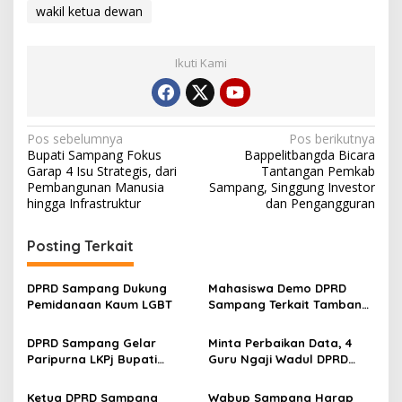
wakil ketua dewan
Ikuti Kami
Navigasi
Pos sebelumnya
Pos berikutnya
Bupati Sampang Fokus
Bappelitbangda Bicara
pos
Garap 4 Isu Strategis, dari
Tantangan Pemkab
Pembangunan Manusia
Sampang, Singgung Investor
hingga Infrastruktur
dan Pengangguran
Posting Terkait
DPRD Sampang Dukung
Mahasiswa Demo DPRD
Pemidanaan Kaum LGBT
Sampang Terkait Tambang
Galian C Ilegal
DPRD Sampang Gelar
Minta Perbaikan Data, 4
Paripurna LKPj Bupati
Guru Ngaji Wadul DPRD
Tahun 2025
Sampang
Ketua DPRD Sampang
Wabup Sampang Harap