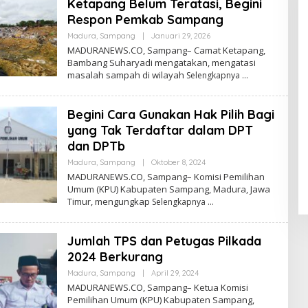
Ketapang Belum Teratasi, Begini
Respon Pemkab Sampang
Oleh
Madura
,
Sampang
|
Januari 29, 2026
Admin
MADURANEWS.CO, Sampang– Camat Ketapang,
Bambang Suharyadi mengatakan, mengatasi
masalah sampah di wilayah
Selengkapnya
Begini Cara Gunakan Hak Pilih Bagi
yang Tak Terdaftar dalam DPT
dan DPTb
Oleh
Madura
,
Sampang
|
Oktober 8, 2024
Admin
MADURANEWS.CO, Sampang– Komisi Pemilihan
Umum (KPU) Kabupaten Sampang, Madura, Jawa
Timur, mengungkap
Selengkapnya
Jumlah TPS dan Petugas Pilkada
2024 Berkurang
Oleh
Madura
,
Sampang
|
April 29, 2024
Admin
MADURANEWS.CO, Sampang– Ketua Komisi
Pemilihan Umum (KPU) Kabupaten Sampang,