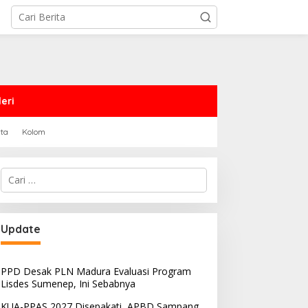
eri
rta
Kolom
Cari
untuk:
Update
PPD Desak PLN Madura Evaluasi Program
Lisdes Sumenep, Ini Sebabnya
KUA-PPAS 2027 Disepakati, APBD Sampang