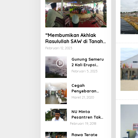
“Membumikan Akhlak
Rasulullah SAW di Tanah
Nusantara”
Februari 12, 2023
Gunung Semeru
2 Kali Erupsi
dengan Tinggi
Februari 5, 2023
Letusan 1.500
Meter
Cegah
Penyebaran
Virus Corona,
Maret 21, 2020
Dinkes Sumenep
Buka Posko
NU Minta
Pelayanan
Pesantren Tak
Terprovokasi
Februari 19, 2018
Teror Orang Gila
Rawa Terate