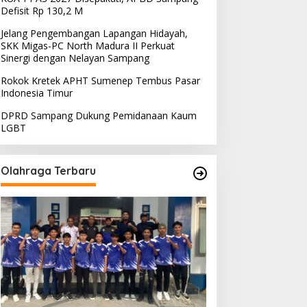
Defisit Rp 130,2 M
Jelang Pengembangan Lapangan Hidayah,
SKK Migas-PC North Madura II Perkuat
Sinergi dengan Nelayan Sampang
Rokok Kretek APHT Sumenep Tembus Pasar
Indonesia Timur
DPRD Sampang Dukung Pemidanaan Kaum
LGBT
Olahraga Terbaru
PRD Sampang Dukung
PPD Desak PLN Madura
emidanaan Kaum LGBT
Evaluasi Program Lisdes
Sumenep, Ini Sebabnya