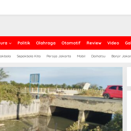
ura
Politik
Olahraga
Otomotif
Review
Video
Gal
akbola
Sepakbola Kita
Persija Jakarta
Mobil
Daihatsu
Banjir Jaka