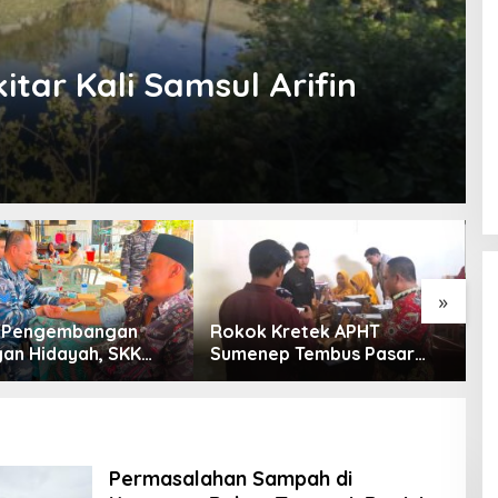
itar Kali Samsul Arifin
»
g Pengembangan
Rokok Kretek APHT
D
an Hidayah, SKK
Sumenep Tembus Pasar
P
PC North Madura II
Indonesia Timur
t Sinergi dengan
an Sampang
Permasalahan Sampah di