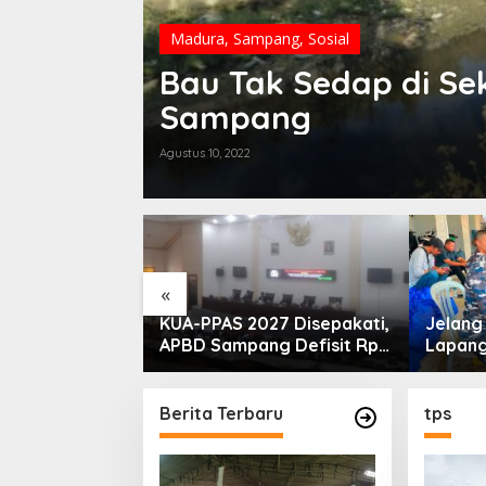
Madura
,
Sampang
,
Sosial
Bau Tak Sedap di Sek
Sampang
Agustus 10, 2022
«
PLN Madura
KUA-PPAS 2027 Disepakati,
Jelan
ogram Lisdes
APBD Sampang Defisit Rp
Lapang
i Sebabnya
130,2 M
Migas-
Perkua
Nelay
Berita Terbaru
tps