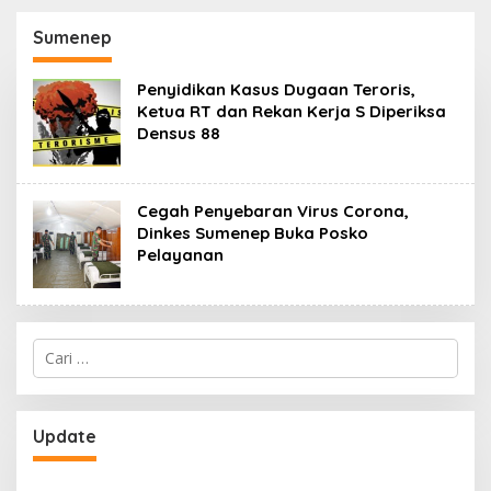
130,2 M
SKK Migas-PC North
Madura II Perkuat
Sumenep
Sinergi dengan
Nelayan Sampang
Penyidikan Kasus Dugaan Teroris,
Ketua RT dan Rekan Kerja S Diperiksa
Densus 88
Cegah Penyebaran Virus Corona,
Dinkes Sumenep Buka Posko
Pelayanan
Cari
untuk:
Update