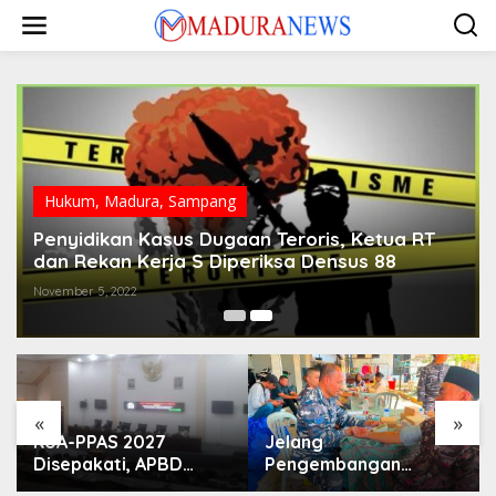
Lewati
ke
konten
Hukum
,
Madura
,
Sampang
Penyidikan Kasus Dugaan Teroris, Ketua RT
dan Rekan Kerja S Diperiksa Densus 88
November 5, 2022
«
»
KUA-PPAS 2027
Jelang
Disepakati, APBD
Pengembangan
Sampang Defisit Rp
Lapangan Hidayah,