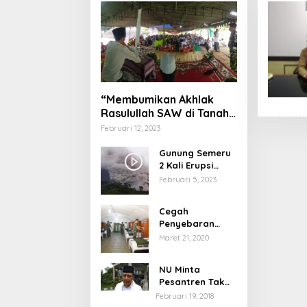
“Membumikan Akhlak
Rasulullah SAW di Tanah
Nusantara”
Februari 12, 2023
Gunung Semeru
2 Kali Erupsi
dengan Tinggi
Februari 5, 2023
Letusan 1.500
Meter
Cegah
Penyebaran
Virus Corona,
Maret 21, 2020
Dinkes Sumenep
Buka Posko
NU Minta
Pelayanan
Pesantren Tak
Terprovokasi
Februari 19, 2018
Teror Orang Gila