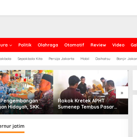
ura
Politik
Olahraga
Otomotif
Review
Video
Gal
akbola
Sepakbola Kita
Persija Jakarta
Mobil
Daihatsu
Banjir Jaka
»
g Pengembangan
Rokok Kretek APHT
D
an Hidayah, SKK
Sumenep Tembus Pasar
P
PC North Madura II
Indonesia Timur
t Sinergi dengan
an Sampang
rnur jatim