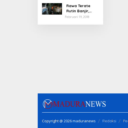
Rawa Terate
Rutin Banjir,
Anies Bakal Cek
Februari 19, 2018
Pabrik Sekitar
Copyright @ 2026 maduranews
Redaksi
Pe