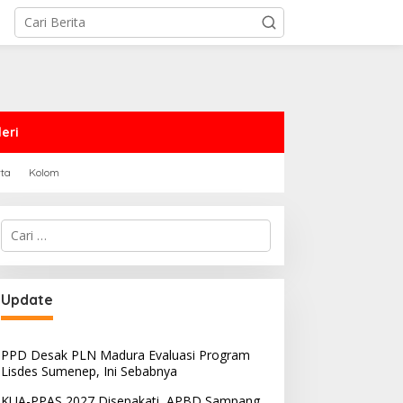
eri
rta
Kolom
Cari
untuk:
PRD Sampang Dukung
PPD Desak PLN Madura
Update
emidanaan Kaum LGBT
Evaluasi Program Lisdes
Sumenep, Ini Sebabnya
PPD Desak PLN Madura Evaluasi Program
Lisdes Sumenep, Ini Sebabnya
KUA-PPAS 2027 Disepakati, APBD Sampang