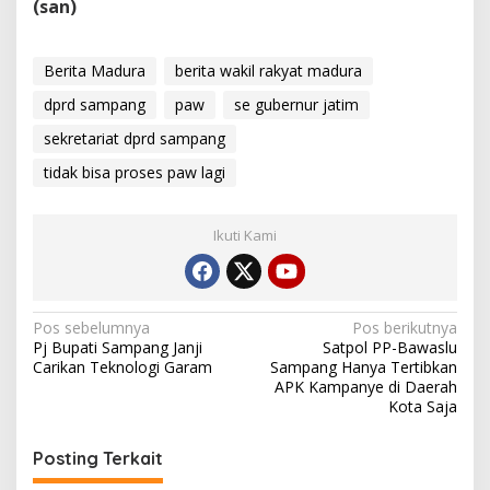
(san)
Berita Madura
berita wakil rakyat madura
dprd sampang
paw
se gubernur jatim
sekretariat dprd sampang
tidak bisa proses paw lagi
Ikuti Kami
Navigasi
Pos sebelumnya
Pos berikutnya
Pj Bupati Sampang Janji
Satpol PP-Bawaslu
pos
Carikan Teknologi Garam
Sampang Hanya Tertibkan
APK Kampanye di Daerah
Kota Saja
Posting Terkait