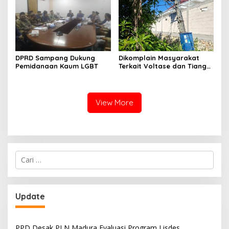
DPRD Sampang Dukung
Dikomplain Masyarakat
Pemidanaan Kaum LGBT
Terkait Voltase dan Tiang
Miring, Ini Jawaban
Manager PLN ULP Sampang
View More
Cari
untuk:
Update
PPD Desak PLN Madura Evaluasi Program Lisdes