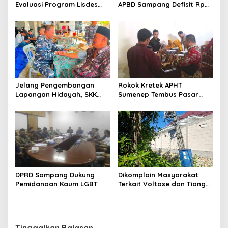
Evaluasi Program Lisdes
APBD Sampang Defisit Rp
Sumenep, Ini Sebabnya
130,2 M
Jelang Pengembangan
Rokok Kretek APHT
Lapangan Hidayah, SKK
Sumenep Tembus Pasar
Migas-PC North Madura II
Indonesia Timur
Perkuat Sinergi dengan
Nelayan Sampang
DPRD Sampang Dukung
Dikomplain Masyarakat
Pemidanaan Kaum LGBT
Terkait Voltase dan Tiang
Miring, Ini Jawaban
Manager PLN ULP Sampang