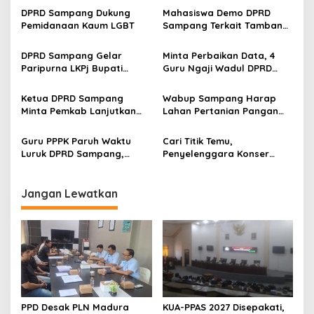
DPRD Sampang Dukung
Mahasiswa Demo DPRD
Pemidanaan Kaum LGBT
Sampang Terkait Tambang
Galian C Ilegal
DPRD Sampang Gelar
Minta Perbaikan Data, 4
Paripurna LKPj Bupati
Guru Ngaji Wadul DPRD
Tahun 2025
Sampang
Ketua DPRD Sampang
Wabup Sampang Harap
Minta Pemkab Lanjutkan
Lahan Pertanian Pangan
Perbaikan Jalan Swadaya
Tetap Terjaga
Masyarakat
Guru PPPK Paruh Waktu
Cari Titik Temu,
Luruk DPRD Sampang,
Penyelenggara Konser
Minta Diperjuangkan
Valen di Sampang Terima
Kesejahteraannya
Masukan Kyai-Habaib
Jangan Lewatkan
PPD Desak PLN Madura
KUA-PPAS 2027 Disepakati,