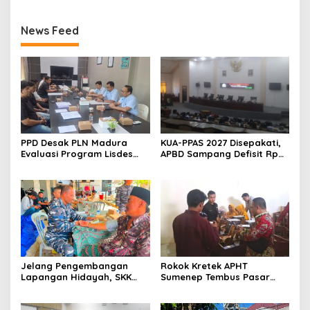
News Feed
PPD Desak PLN Madura
KUA-PPAS 2027 Disepakati,
Evaluasi Program Lisdes
APBD Sampang Defisit Rp
Sumenep, Ini Sebabnya
130,2 M
Jelang Pengembangan
Rokok Kretek APHT
Lapangan Hidayah, SKK
Sumenep Tembus Pasar
Migas-PC North Madura II
Indonesia Timur
Perkuat Sinergi dengan
Nelayan Sampang