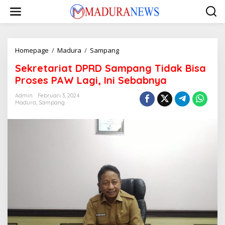
Lewati
ke
konten
Sekretariat
Homepage
/
Madura
/
Sampang
DPRD
Sekretariat DPRD Sampang Tidak Bisa
Sampang
Tidak
Proses PAW Lagi, Ini Sebabnya
Bisa
Proses
Admin
Februari 3, 2024
Madura
,
Sampang
PAW
Lagi,
Ini
Sebabnya