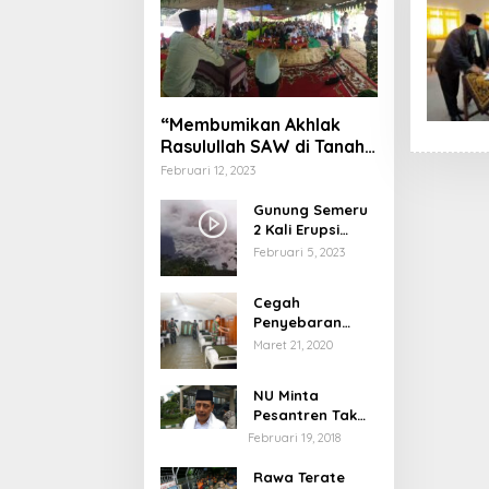
“Membumikan Akhlak
Rasulullah SAW di Tanah
Nusantara”
Februari 12, 2023
Gunung Semeru
2 Kali Erupsi
dengan Tinggi
Februari 5, 2023
Letusan 1.500
Meter
Cegah
Penyebaran
Virus Corona,
Maret 21, 2020
Dinkes Sumenep
Buka Posko
NU Minta
Pelayanan
Pesantren Tak
Terprovokasi
Februari 19, 2018
Teror Orang Gila
Rawa Terate