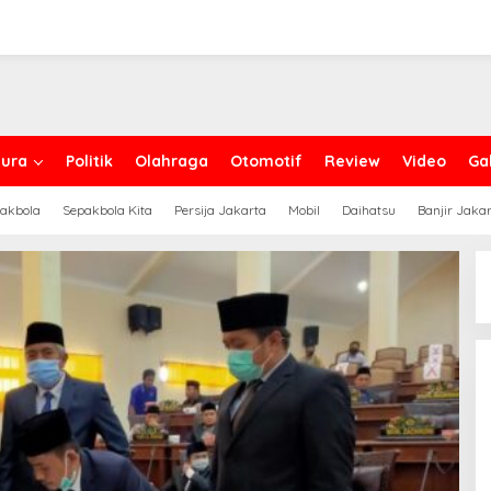
ura
Politik
Olahraga
Otomotif
Review
Video
Gal
akbola
Sepakbola Kita
Persija Jakarta
Mobil
Daihatsu
Banjir Jaka