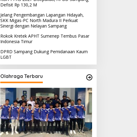
Defisit Rp 130,2 M
Jelang Pengembangan Lapangan Hidayah,
SKK Migas-PC North Madura II Perkuat
Sinergi dengan Nelayan Sampang
Rokok Kretek APHT Sumenep Tembus Pasar
Indonesia Timur
DPRD Sampang Dukung Pemidanaan Kaum
LGBT
Olahraga Terbaru
PRD Sampang Dukung
PPD Desak PLN Madura
emidanaan Kaum LGBT
Evaluasi Program Lisdes
Sumenep, Ini Sebabnya