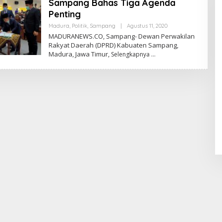
Sampang Bahas Tiga Agenda
Penting
Oleh
Madura
,
Politik
,
Sampang
|
Agustus 11, 2020
Admin
MADURANEWS.CO, Sampang- Dewan Perwakilan
Rakyat Daerah (DPRD) Kabuaten Sampang,
Madura, Jawa Timur,
Selengkapnya