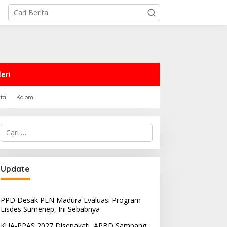
eri
rta
Kolom
Cari
untuk:
Update
PPD Desak PLN Madura Evaluasi Program
Lisdes Sumenep, Ini Sebabnya
KUA-PPAS 2027 Disepakati, APBD Sampang