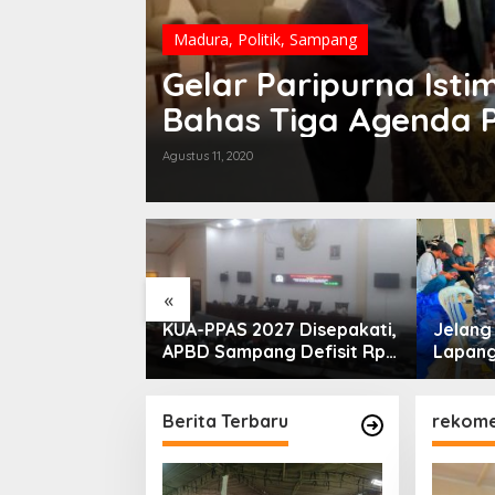
Madura
,
Politik
,
Sampang
Gelar Paripurna Is
Bahas Tiga Agenda 
Agustus 11, 2020
«
PLN Madura
KUA-PPAS 2027 Disepakati,
Jelan
ogram Lisdes
APBD Sampang Defisit Rp
Lapang
i Sebabnya
130,2 M
Migas-
Perkua
Nelay
Berita Terbaru
rekome