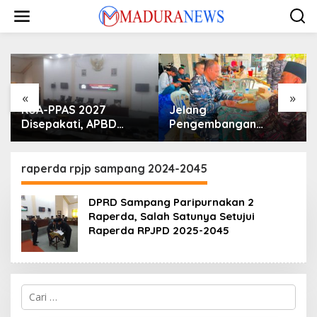
Lewati
ke
konten
«
»
KUA-PPAS 2027
Jelang
Disepakati, APBD
Pengembangan
Sampang Defisit Rp
Lapangan Hidayah,
130,2 M
SKK Migas-PC North
Madura II Perkuat
raperda rpjp sampang 2024-2045
Sinergi dengan
Nelayan Sampang
DPRD Sampang Paripurnakan 2
Raperda, Salah Satunya Setujui
Raperda RPJPD 2025-2045
Cari
untuk: